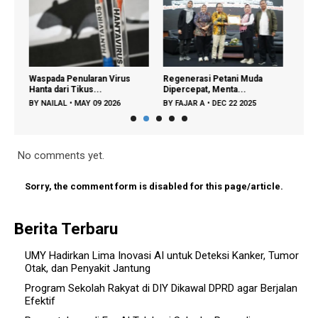
us
Waspada Penularan Virus
Regenerasi Petani Muda
Grati
Hanta dari Tikus...
Dipercepat, Menta...
Tamba
BY
NAILAL
•
MAY 09 2026
BY
FAJAR A
•
DEC 22 2025
BY
FA
No comments yet.
Sorry, the comment form is disabled for this page/article.
Berita Terbaru
UMY Hadirkan Lima Inovasi AI untuk Deteksi Kanker, Tumor
Otak, dan Penyakit Jantung
Program Sekolah Rakyat di DIY Dikawal DPRD agar Berjalan
Efektif