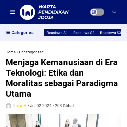
Categories
Beasiswa S1
Beasiswa S2
Beasiswa S3
Home
»
Uncategorized
Menjaga Kemanusiaan di Era
Teknologi: Etika dan
Moralitas sebagai Paradigma
Utama
Fajar A
•
Jul 02 2024
•
203 Dilihat