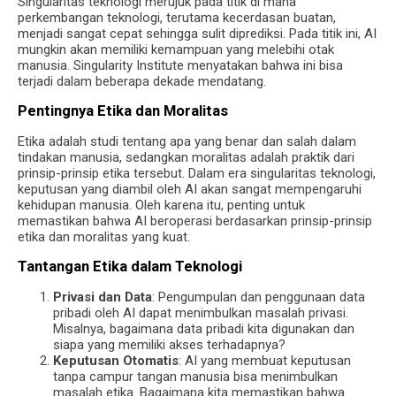
Singularitas teknologi merujuk pada titik di mana
perkembangan teknologi, terutama kecerdasan buatan,
menjadi sangat cepat sehingga sulit diprediksi. Pada titik ini, AI
mungkin akan memiliki kemampuan yang melebihi otak
manusia. Singularity Institute menyatakan bahwa ini bisa
terjadi dalam beberapa dekade mendatang.
Pentingnya Etika dan Moralitas
Etika adalah studi tentang apa yang benar dan salah dalam
tindakan manusia, sedangkan moralitas adalah praktik dari
prinsip-prinsip etika tersebut. Dalam era singularitas teknologi,
keputusan yang diambil oleh AI akan sangat mempengaruhi
kehidupan manusia. Oleh karena itu, penting untuk
memastikan bahwa AI beroperasi berdasarkan prinsip-prinsip
etika dan moralitas yang kuat.
Tantangan Etika dalam Teknologi
Privasi dan Data
: Pengumpulan dan penggunaan data
pribadi oleh AI dapat menimbulkan masalah privasi.
Misalnya, bagaimana data pribadi kita digunakan dan
siapa yang memiliki akses terhadapnya?
Keputusan Otomatis
: AI yang membuat keputusan
tanpa campur tangan manusia bisa menimbulkan
masalah etika. Bagaimana kita memastikan bahwa