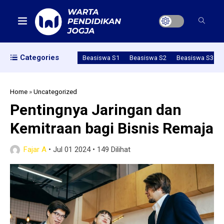
Categories
Beasiswa S1
Beasiswa S2
Beasiswa S3
Home
»
Uncategorized
Pentingnya Jaringan dan
Kemitraan bagi Bisnis Remaja
Fajar A
•
Jul 01 2024
•
149 Dilihat