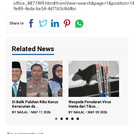
office_8877499.htm#fromView=search&page=1&position=1
9e89-4eda-be54-4d7163c8d4bc
Share to
Related News
Di Balik Puluhan Ribu Kasus
Waspada Penularan Virus
Regeneras
Keracunan da...
Hanta dari Tikus...
Dipercepat
BY
NAILAL
•
MAY 11 2026
BY
NAILAL
•
MAY 09 2026
BY
FAJAR A