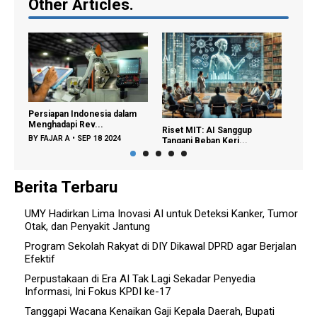
Other Articles.
UMY Raih Lompatan Besar
10 
lam
dalam Akademik, ...
Suk
Riset MIT: AI Sanggup
BY
SYALIM
•
APR 28 2025
BY
Tangani Beban Kerj...
BY
SARWOO
•
DEC 05 2025
Berita Terbaru
UMY Hadirkan Lima Inovasi AI untuk Deteksi Kanker, Tumor
Otak, dan Penyakit Jantung
Program Sekolah Rakyat di DIY Dikawal DPRD agar Berjalan
Efektif
Perpustakaan di Era AI Tak Lagi Sekadar Penyedia
Informasi, Ini Fokus KPDI ke-17
Tanggapi Wacana Kenaikan Gaji Kepala Daerah, Bupati