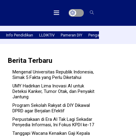
Info Pendidikan
LLDIKTIV
Pameran DIY
Pengabmas
Prestasi PT
Berita Terbaru
Mengenal Universitas Republik Indonesia,
Simak 5 Fakta yang Perlu Diketahui
UMY Hadirkan Lima Inovasi AI untuk
Deteksi Kanker, Tumor Otak, dan Penyakit
Jantung
Program Sekolah Rakyat di DIY Dikawal
DPRD agar Berjalan Efektif
Perpustakaan di Era AI Tak Lagi Sekadar
Penyedia Informasi, Ini Fokus KPDI ke-17
Tanggapi Wacana Kenaikan Gaji Kepala