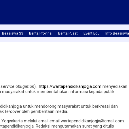
Beasiswa S3
Berita Provinsi
Berita Pusat
Event Edu
Info Beasiswa
 service obligation
),
https://wartapendidikanjogja.com
menyediakan
i masyarakat untuk memberitahukan informasi kepada publik
didikanjogja untuk mendorong masyarakat untuk berkreasi dan
dak
tercover
oleh pemberitaan media.
 di Yogyakarta melalui email email wartapendidikanjogja@gmail.com.
tapendidikanjogja. Redaksi mengutamakan surat yang ditulis