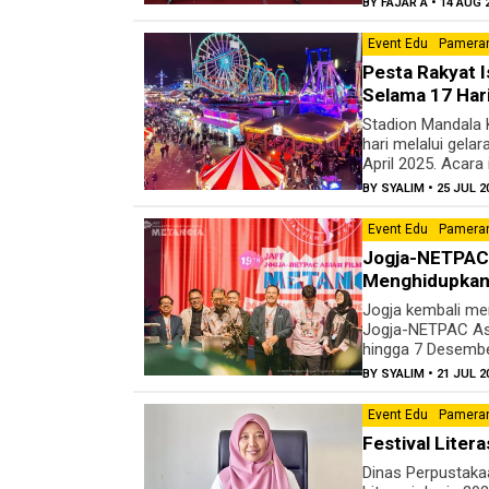
BY
FAJAR A
• 14 AUG 
Event Edu
Pameran
Pesta Rakyat 
Selama 17 Har
Stadion Mandala 
hari melalui gela
April 2025. Acara
BY
SYALIM
• 25 JUL 2
Event Edu
Pameran
Jogja-NETPAC 
Menghidupkan
Jogja kembali men
Jogja-NETPAC Asi
hingga 7 Desember
BY
SYALIM
• 21 JUL 2
Event Edu
Pameran
Festival Liter
Dinas Perpustaka