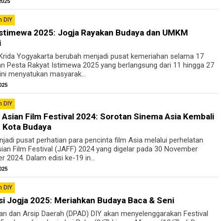
2025
 DIY
Istimewa 2025: Jogja Rayakan Budaya dan UMKM
i
Krida Yogyakarta berubah menjadi pusat kemeriahan selama 17
ran Pesta Rakyat Istimewa 2025 yang berlangsung dari 11 hingga 27
 ini menyatukan masyarak...
025
 DIY
Asian Film Festival 2024: Sorotan Sinema Asia Kembali
 Kota Budaya
jadi pusat perhatian para pencinta film Asia melalui perhelatan
an Film Festival (JAFF) 2024 yang digelar pada 30 November
 2024. Dalam edisi ke-19 in...
025
 DIY
asi Jogja 2025: Meriahkan Budaya Baca & Seni
an dan Arsip Daerah (DPAD) DIY akan menyelenggarakan Festival