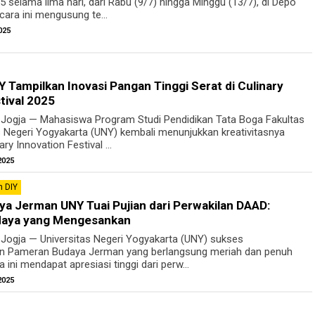
25 selama lima hari, dari Rabu (9/7) hingga Minggu (13/7), di Depo
cara ini mengusung te...
025
Tampilkan Inovasi Pangan Tinggi Serat di Culinary
tival 2025
 Jogja — Mahasiswa Program Studi Pendidikan Tata Boga Fakultas
s Negeri Yogyakarta (UNY) kembali menunjukkan kreativitasnya
ry Innovation Festival ...
2025
 DIY
a Jerman UNY Tuai Pujian dari Perwakilan DAAD:
daya yang Mengesankan
 Jogja — Universitas Negeri Yogyakarta (UNY) sukses
n Pameran Budaya Jerman yang berlangsung meriah dan penuh
ini mendapat apresiasi tinggi dari perw...
2025