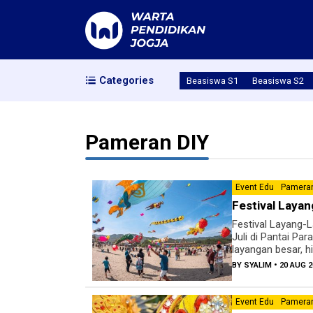
Categories
Beasiswa S1
Beasiswa S2
Pameran DIY
Event Edu
Pameran
Festival Laya
Festival Layang-L
Juli di Pantai P
layangan besar, hi
BY
SYALIM
• 20 AUG 2
Event Edu
Pameran