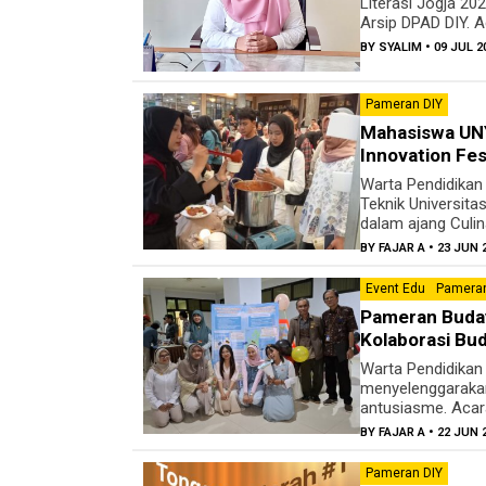
Literasi Jogja 20
Arsip DPAD DIY. A
BY
SYALIM
• 09 JUL 2
Pameran DIY
Mahasiswa UNY 
Innovation Fes
Warta Pendidikan
Teknik Universita
dalam ajang Culina
BY
FAJAR A
• 23 JUN 
Event Edu
Pameran
Pameran Buday
Kolaborasi Bu
Warta Pendidikan
menyelenggaraka
antusiasme. Acara 
BY
FAJAR A
• 22 JUN 
Pameran DIY