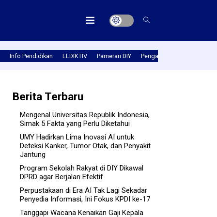
Info Pendidikan
LLDIKTIV
Pameran DIY
Pengabmas
Prestasi PT
Berita Terbaru
Mengenal Universitas Republik Indonesia,
Simak 5 Fakta yang Perlu Diketahui
UMY Hadirkan Lima Inovasi AI untuk
Deteksi Kanker, Tumor Otak, dan Penyakit
Jantung
Program Sekolah Rakyat di DIY Dikawal
DPRD agar Berjalan Efektif
Perpustakaan di Era AI Tak Lagi Sekadar
Penyedia Informasi, Ini Fokus KPDI ke-17
Tanggapi Wacana Kenaikan Gaji Kepala