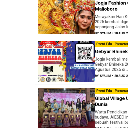
Jogja Fashion
Malioboro
Merayakan Hari K
2025 kembali dig
sepanjang Jalan Ma
BY
SYALIM
• 20 AUG 2
Event Edu
Pameran
Gebyar Bhinek
Jogja kembali me
Gebyar Bhineka 20
Agustus 2025 di J
BY
SYALIM
• 20 AUG 2
Event Edu
Pameran
Global Villag
Dunia
Warta Pendidikan
budaya, AIESEC i
sebuah festival b