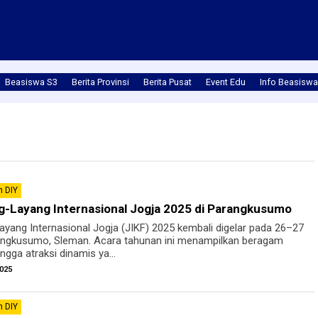
Beasiswa S3
Berita Provinsi
Berita Pusat
Event Edu
Info Beasiswa
 DIY
ng-Layang Internasional Jogja 2025 di Parangkusumo
ayang Internasional Jogja (JIKF) 2025 kembali digelar pada 26–27
arangkusumo, Sleman. Acara tahunan ini menampilkan beragam
ngga atraksi dinamis ya...
025
 DIY