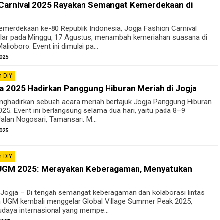
 Carnival 2025 Rayakan Semangat Kemerdekaan di
emerdekaan ke-80 Republik Indonesia, Jogja Fashion Carnival
elar pada Minggu, 17 Agustus, menambah kemeriahan suasana di
lioboro. Event ini dimulai pa...
025
 DIY
a 2025 Hadirkan Panggung Hiburan Meriah di Jogja
nghadirkan sebuah acara meriah bertajuk Jogja Panggung Hiburan
25. Event ini berlangsung selama dua hari, yaitu pada 8–9
alan Nogosari, Tamansari. M...
025
 DIY
e UGM 2025: Merayakan Keberagaman, Menyatukan
 Jogja – Di tengah semangat keberagaman dan kolaborasi lintas
n UGM kembali menggelar Global Village Summer Peak 2025,
udaya internasional yang mempe...