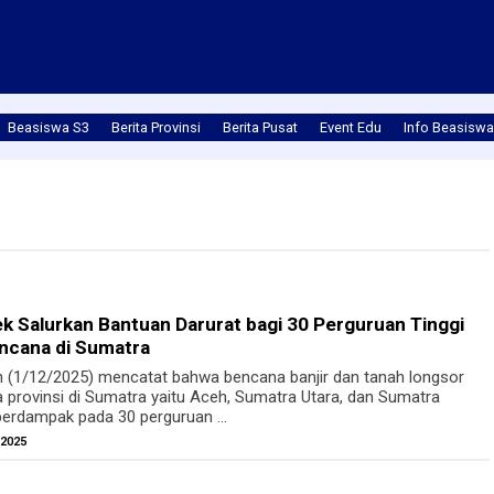
Beasiswa S3
Berita Provinsi
Berita Pusat
Event Edu
Info Beasiswa
k Salurkan Bantuan Darurat bagi 30 Perguruan Tinggi
ncana di Sumatra
n (1/12/2025) mencatat bahwa bencana banjir dan tanah longsor
 provinsi di Sumatra yaitu Aceh, Sumatra Utara, dan Sumatra
berdampak pada 30 perguruan ...
 2025