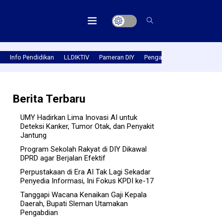
Info Pendidikan
LLDIKTIV
Pameran DIY
Pengabmas
Prestasi PT
Berita Terbaru
UMY Hadirkan Lima Inovasi AI untuk
Deteksi Kanker, Tumor Otak, dan Penyakit
Jantung
Program Sekolah Rakyat di DIY Dikawal
DPRD agar Berjalan Efektif
Perpustakaan di Era AI Tak Lagi Sekadar
Penyedia Informasi, Ini Fokus KPDI ke-17
Tanggapi Wacana Kenaikan Gaji Kepala
Daerah, Bupati Sleman Utamakan
Pengabdian