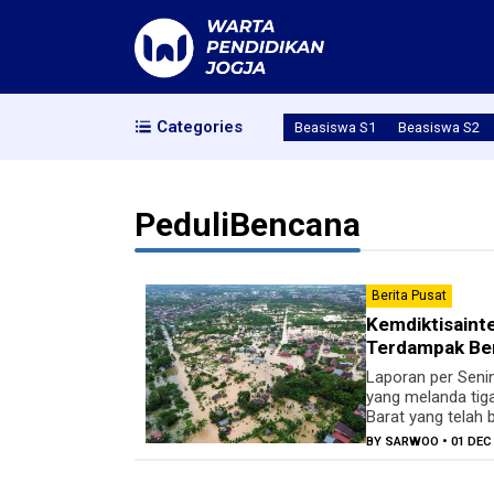
Categories
Beasiswa S1
Beasiswa S2
PeduliBencana
Berita Pusat
Kemdiktisainte
Terdampak Be
Laporan per Seni
yang melanda tiga
Barat yang telah 
BY
SARWOO
• 01 DEC