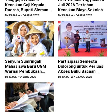
Kenaikan Gaji Kepala
Juli 2026 Tertahan
Daerah, Bupati Sleman
Kenaikan Biaya Sekolah
Utamakan Pengabdian
dan BBM
BY
FAJAR A
• 04 AUG 2026
BY
FAJAR A
• 04 AUG 2026
Senyum Sumringah
Partisipasi Semesta
Mahasiswa Baru UGM
Didorong untuk Perluas
Warnai Pembukaan
Akses Buku Bacaan
PIONIR GAMADA 2026
Bermutu
BY
DZUL
• 04 AUG 2026
BY
FAJAR A
• 03 AUG 2026