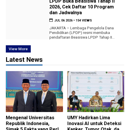
LPDP Buka Beasiswa Tahap II
miskin di Kabupaten Sleman agar memiliki
2026, Cek Daftar 10 Program
kesempatan meningkatkan taraf hidup
melalui pendidikan tinggi. Bupati Sleman,
dan Jadwalnya
Harda Kiswaya, menegaskan bahwa
JUL 06 2026
•
154 VIEWS
Beasiswa Sleman Pintar bukan sekadar
bantuan biaya kuliah, […]
JAKARTA – Lembaga Pengelola Dana
Pendidikan (LPDP) resmi membuka
pendaftaran Beasiswa LPDP Tahap II
Tahun 2026 mulai 30 Juni hingga 31 Juli
2026. Pada tahap ini, LPDP menyediakan
View More
10 program beasiswa yang dapat
dimanfaatkan masyarakat untuk
Latest News
melanjutkan pendidikan magister, doktor,
hingga program kerja sama khusus.
Direktur Utama LPDP, Yon Arsal,
menjelaskan bahwa pembukaan beasiswa
tahap […]
Mengenal Universitas
UMY Hadirkan Lima
Republik Indonesia,
Inovasi AI untuk Deteksi
Simak 5 Fakta yang Perlu
Kanker, Tumor Otak, dan