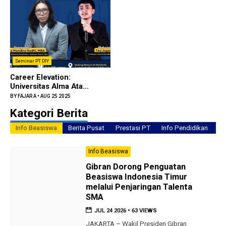
Seminar PT DIY
Career Elevation:
Universitas Alma Ata
Siapkan Calon Wisudawan
BY
FAJAR A
•
AUG 25 2025
Hadapi Dun...
Kategori Berita
Info Beasiswa
Berita Pusat
Prestasi PT
Info Pendidikan
Ru
Info Beasiswa
Gibran Dorong Penguatan
Beasiswa Indonesia Timur
melalui Penjaringan Talenta
SMA
JUL 24 2026
•
63 VIEWS
JAKARTA – Wakil Presiden Gibran