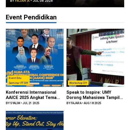
BY
FAJAR A
•
JUL 08 2026
Event Pendidikan
Event Edu
Seminar PT DIY
Workshop DIY
Konferensi Internasional
Speak to Inspire: UMY
AAICE 2025 Angkat Tema
Dorong Mahasiswa Tampil
Kecerdasan Buatan dalam
Percaya Diri Lewat Public
BY
SYALIM
•
JUL 21 2025
BY
FAJAR A
•
AUG 18 2025
P...
S...