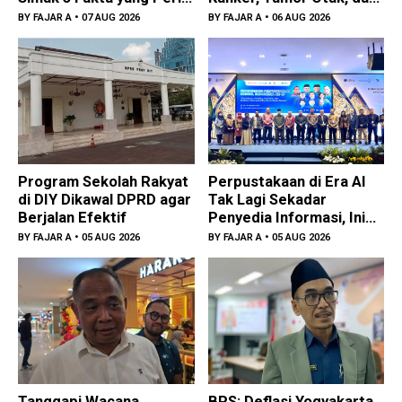
Diketahui
Penyakit Jantung
BY
FAJAR A
• 07 AUG 2026
BY
FAJAR A
• 06 AUG 2026
Program Sekolah Rakyat
Perpustakaan di Era AI
di DIY Dikawal DPRD agar
Tak Lagi Sekadar
Berjalan Efektif
Penyedia Informasi, Ini
Fokus KPDI ke-17
BY
FAJAR A
• 05 AUG 2026
BY
FAJAR A
• 05 AUG 2026
Tanggapi Wacana
BPS: Deflasi Yogyakarta