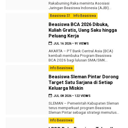
Rakabuming Raka meminta Asosiasi
Jaringan Beasiswa Indonesia (AJBI)
memperkuat ekosistem beasiswa bagi
Beasiswa S1
Info Beasiswa
pengembangan sumber daya manusia
(SDM) di kawasan Indonesia Timur.
Beasiswa BCA 2026 Dibuka,
Penguatan tersebut diharapkan mampu
Kuliah Gratis, Uang Saku hingga
memperluas pemerataan akses
pendidikan sekaligus menyiapkan talenta
Peluang Kerja
yang sesuai dengan kebutuhan
JUL 16 2026
•
91 VIEWS
pembangunan daerah. Penjaringan Talenta
Dimulai Sejak SMA Arahan tersebut
AKARTA – PT Bank Central Asia (BCA)
disampaikan Gibran saat menerima
kembali membuka Program Beasiswa
audiensi […]
BCA 2026 bagi lulusan SMA/SMK
sederajat. Program ini menawarkan
Info Beasiswa
kesempatan kuliah gratis, uang saku
setiap bulan, fasilitas pendidikan yang
Beasiswa Sleman Pintar Dorong
lengkap, hingga peluang berkarier di BCA
Target Satu Sarjana di Setiap
setelah menyelesaikan pendidikan.
Program beasiswa tersebut terdiri atas
Keluarga Miskin
Program Pendidikan Bisnis dan
JUL 08 2026
•
122 VIEWS
Perbankan (PPBP) serta Program
Pendidikan Teknik Informatika […]
SLEMAN – Pemerintah Kabupaten Sleman
terus memperkuat program Beasiswa
Sleman Pintar sebagai strategi memutus
rantai kemiskinan melalui pendidikan.
Info Beasiswa
Program ini menargetkan terwujudnya
minimal satu sarjana dari setiap keluarga