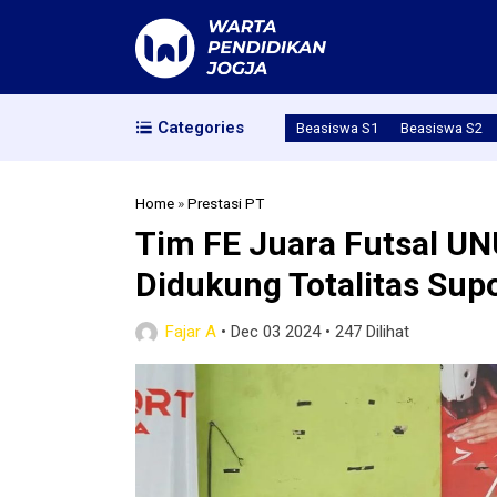
Categories
Beasiswa S1
Beasiswa S2
Home
»
Prestasi PT
Tim FE Juara Futsal UNU
Didukung Totalitas Sup
Fajar A
•
Dec 03 2024
•
247 Dilihat