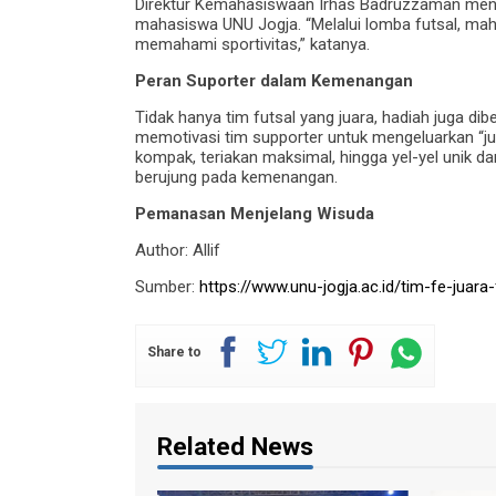
Direktur Kemahasiswaan Irhas Badruzzaman menj
mahasiswa UNU Jogja. “Melalui lomba futsal, mah
memahami sportivitas,” katanya.
Peran Suporter dalam Kemenangan
Tidak hanya tim futsal yang juara, hadiah juga di
memotivasi tim supporter untuk mengeluarkan “ju
kompak, teriakan maksimal, hingga yel-yel unik d
berujung pada kemenangan.
Pemanasan Menjelang Wisuda
Author: Allif
Sumber:
https://www.unu-jogja.ac.id/tim-fe-juara-
Share to
Related News