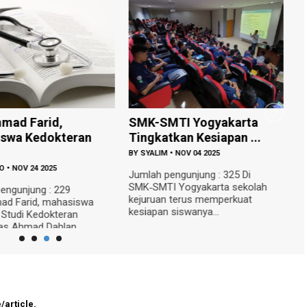
mad Farid,
SMK-SMTI Yogyakarta
P
swa Kedokteran
Tingkatkan Kesiapan ...
P
BY
SYALIM
•
NOV 04 2025
B
O
•
NOV 24 2025
Jumlah pengunjung : 325 Di
J
SMK‑SMTI Yogyakarta sekolah
S
engunjung : 229
kejuruan terus memperkuat
A
d Farid, mahasiswa
kesiapan siswanya...
UA
Studi Kedokteran
as Ahmad Dahlan ...
/article.