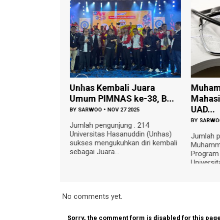
ti Peringkat 9
Unhas Kembali Juara
Muham
be...
Umum PIMNAS ke-38, B...
Mahasi
UAD...
28 2025
BY
SARWOO
•
NOV 27 2025
BY
SARWO
ung : 182
Jumlah pengunjung : 214
langga (UNAIR)
Universitas Hasanuddin (Unhas)
Jumlah p
r prestasi
sukses mengukuhkan diri kembali
Muhamma
ah n...
sebagai Juara...
Program 
Universit
No comments yet.
Sorry, the comment form is disabled for this page