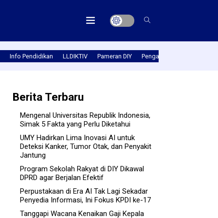
Info Pendidikan
LLDIKTIV
Pameran DIY
Pengabmas
Prestasi PT
Berita Terbaru
Mengenal Universitas Republik Indonesia,
Simak 5 Fakta yang Perlu Diketahui
UMY Hadirkan Lima Inovasi AI untuk
Deteksi Kanker, Tumor Otak, dan Penyakit
Jantung
Program Sekolah Rakyat di DIY Dikawal
DPRD agar Berjalan Efektif
Perpustakaan di Era AI Tak Lagi Sekadar
Penyedia Informasi, Ini Fokus KPDI ke-17
Tanggapi Wacana Kenaikan Gaji Kepala