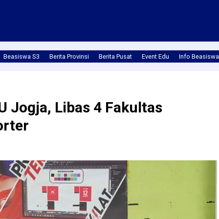
Beasiswa S3
Berita Provinsi
Berita Pusat
Event Edu
Info Beasiswa
 Jogja, Libas 4 Fakultas
orter