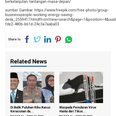
berkelanjutan-tantangan-masa-depan/
sumber Gambar: https://www.freepik.com/free-photo/group-
businesspeople-working-energy-saving-
desk_2559417.htm#fromView=search&page=1&position=4&uuid
fde2-480b-b61d-24c3a7aaba03
Share to
Related News
alik Puluhan Ribu Kasus
Waspada Penularan Virus
Regenerasi Pet
cunan da...
Hanta dari Tikus...
Dipercepat, Ment