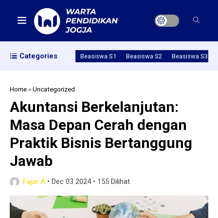
Categories
Beasiswa S1
Beasiswa S2
Beasiswa S3
Home
»
Uncategorized
Akuntansi Berkelanjutan:
Masa Depan Cerah dengan
Praktik Bisnis Bertanggung
Jawab
Fajar A
•
Dec 03 2024
•
155 Dilihat