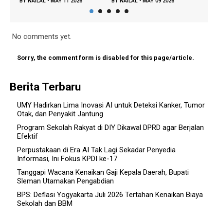
AILAL
•
MAY 11 2026
BY
NAILAL
•
MAY 09 2026
BY
FAJAR A
•
DEC 
No comments yet.
Sorry, the comment form is disabled for this page/article.
Berita Terbaru
UMY Hadirkan Lima Inovasi AI untuk Deteksi Kanker, Tumor
Otak, dan Penyakit Jantung
Program Sekolah Rakyat di DIY Dikawal DPRD agar Berjalan
Efektif
Perpustakaan di Era AI Tak Lagi Sekadar Penyedia
Informasi, Ini Fokus KPDI ke-17
Tanggapi Wacana Kenaikan Gaji Kepala Daerah, Bupati
Sleman Utamakan Pengabdian
BPS: Deflasi Yogyakarta Juli 2026 Tertahan Kenaikan Biaya
Sekolah dan BBM