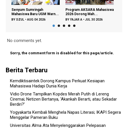
Senyum Sumringah
Program AKSARA Mahasiswa
Kemd
Mahasiswa Baru UGM Warn...
2026 Dorong Mah...
Siner
BY
DZUL
•
AUG 04 2026
BY
FAJAR A
•
JUL 30 2026
BY
FA
No comments yet.
Sorry, the comment form is disabled for this page/article.
Berita Terbaru
Kemdiktisaintek Dorong Kampus Perkuat Kesiapan
Mahasiswa Hadapi Dunia Kerja
Vidio Drone Tampilkan Kopdes Merah Putih di Lereng
Ciremai; Netizen Bertanya, ‘Akankah Berarti, atau Sekadar
Berdiri?’
Yogyakarta Kembali Menghela Napas Literasi; IKAPI Segera
Menggelar Pameran Buku
Universitas Alma Ata Menyelenggarakan Pelepasan