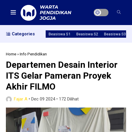
Categories
Beasiswa S1
Beasiswa S2
Beasiswa S3
Home
»
Info Pendidikan
Departemen Desain Interior
ITS Gelar Pameran Proyek
Akhir FILMO
Fajar A
•
Dec 09 2024
•
172 Dilihat