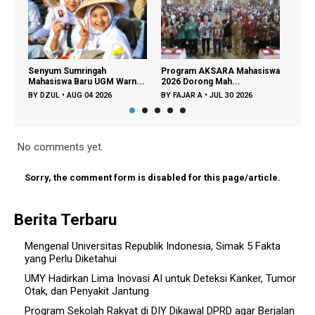
Senyum Sumringah
Program AKSARA Mahasiswa
Kemd
Mahasiswa Baru UGM Warn...
2026 Dorong Mah...
Siner
BY
DZUL
•
AUG 04 2026
BY
FAJAR A
•
JUL 30 2026
BY
FA
No comments yet.
Sorry, the comment form is disabled for this page/article.
Berita Terbaru
Mengenal Universitas Republik Indonesia, Simak 5 Fakta
yang Perlu Diketahui
UMY Hadirkan Lima Inovasi AI untuk Deteksi Kanker, Tumor
Otak, dan Penyakit Jantung
Program Sekolah Rakyat di DIY Dikawal DPRD agar Berjalan