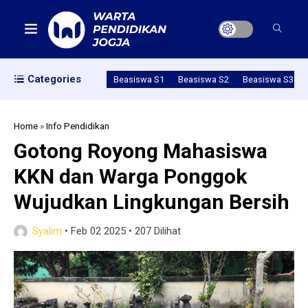
Categories
Beasiswa S1
Beasiswa S2
Beasiswa S3
Home
»
Info Pendidikan
Gotong Royong Mahasiswa
KKN dan Warga Ponggok
Wujudkan Lingkungan Bersih
Syalim
•
Feb 02 2025
•
207 Dilihat