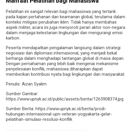
Manfaat Pelatihan bagi Mahasiswa
Pelatihan ini sangat relevan bagi mahasiswa yang tertarik
pada kajian pertahanan dan keamanan global, terutama dalam
konteks mitigasi perubahan iklim. Tidak hanya membahas
aspek militer, acara ini juga menyoroti peran aktor non-negara
dalam menjaga kelestarian lingkungan dan mengurangi emisi
karbon.
Peserta mendapatkan pengalaman langsung dalam strategi
negosiasi dan diplomasi internasional, yang menjadi bekal
berharga dalam menghadapi tantangan global di masa depan.
Dengan pemahaman yang lebih baik mengenai mekanisme
penyelesaian konflik, mahasiswa diharapkan dapat
memberikan kontribusi nyata bagi lingkungan dan masyarakat.
Penulis: Aizan Syalim
Sumber Gambar:
https://www.upnyk.ac.id/public/assets/berita/1265908374.jpg
Sumber Berita: https://www.upnyk.ac.id/berita/prodi-
hubungan-internasional-upn-veteran-yogyakarta-gelar-
pelatihan-simulasi-resolusi-konflik