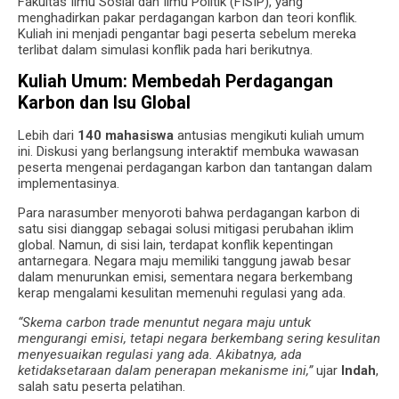
Fakultas Ilmu Sosial dan Ilmu Politik (FISIP), yang
menghadirkan pakar perdagangan karbon dan teori konflik.
Kuliah ini menjadi pengantar bagi peserta sebelum mereka
terlibat dalam simulasi konflik pada hari berikutnya.
Kuliah Umum: Membedah Perdagangan
Karbon dan Isu Global
Lebih dari
140 mahasiswa
antusias mengikuti kuliah umum
ini. Diskusi yang berlangsung interaktif membuka wawasan
peserta mengenai perdagangan karbon dan tantangan dalam
implementasinya.
Para narasumber menyoroti bahwa perdagangan karbon di
satu sisi dianggap sebagai solusi mitigasi perubahan iklim
global. Namun, di sisi lain, terdapat konflik kepentingan
antarnegara. Negara maju memiliki tanggung jawab besar
dalam menurunkan emisi, sementara negara berkembang
kerap mengalami kesulitan memenuhi regulasi yang ada.
“Skema carbon trade menuntut negara maju untuk
mengurangi emisi, tetapi negara berkembang sering kesulitan
menyesuaikan regulasi yang ada. Akibatnya, ada
ketidaksetaraan dalam penerapan mekanisme ini,”
ujar
Indah
,
salah satu peserta pelatihan.