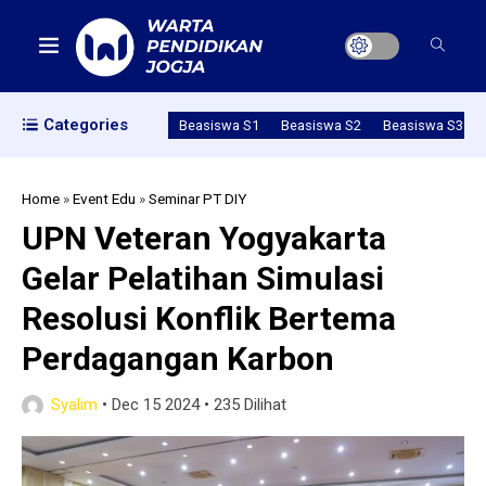
Categories
Beasiswa S1
Beasiswa S2
Beasiswa S3
Home
»
Event Edu
»
Seminar PT DIY
UPN Veteran Yogyakarta
Gelar Pelatihan Simulasi
Resolusi Konflik Bertema
Perdagangan Karbon
Syalim
•
Dec 15 2024
•
235 Dilihat