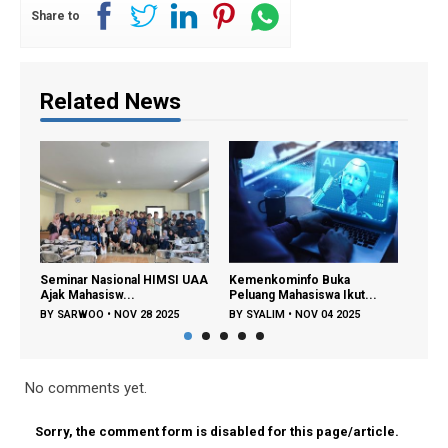
Share to
Related News
ar Nasional HIMSI UAA
Kemenkominfo Buka
Webinar Sistem In
ahasisw...
Peluang Mahasiswa Ikut...
UAA Kupas Ragam.
RWOO
•
NOV 28 2025
BY
SYALIM
•
NOV 04 2025
BY
SARWOO
•
NOV 0
No comments yet.
Sorry, the comment form is disabled for this page/article.