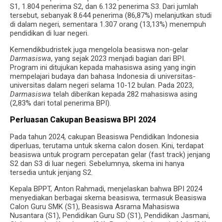
S1, 1.804 penerima S2, dan 6.132 penerima S3. Dari jumlah
tersebut, sebanyak 8.644 penerima (86,87%) melanjutkan studi
di dalam negeri, sementara 1.307 orang (13,13%) menempuh
pendidikan di luar negeri.
Kemendikbudristek juga mengelola beasiswa non-gelar
Darmasiswa
, yang sejak 2023 menjadi bagian dari BPI.
Program ini ditujukan kepada mahasiswa asing yang ingin
mempelajari budaya dan bahasa Indonesia di universitas-
universitas dalam negeri selama 10-12 bulan. Pada 2023,
Darmasiswa
telah diberikan kepada 282 mahasiswa asing
(2,83% dari total penerima BPI).
Perluasan Cakupan Beasiswa BPI 2024
Pada tahun 2024, cakupan Beasiswa Pendidikan Indonesia
diperluas, terutama untuk skema calon dosen. Kini, terdapat
beasiswa untuk program percepatan gelar (fast track) jenjang
S2 dan S3 di luar negeri. Sebelumnya, skema ini hanya
tersedia untuk jenjang S2.
Kepala BPPT, Anton Rahmadi, menjelaskan bahwa BPI 2024
menyediakan berbagai skema beasiswa, termasuk Beasiswa
Calon Guru SMK (S1), Beasiswa Asrama Mahasiswa
Nusantara (S1), Pendidikan Guru SD (S1), Pendidikan Jasmani,