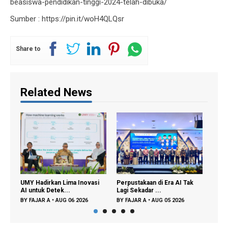
beasiswa-pendidikan-tinggi-2024-telah-dibuka/
Sumber : https://pin.it/woH4QLQsr
Share to
Related News
UMY Hadirkan Lima Inovasi
Perpustakaan di Era AI Tak
Partisipasi
AI untuk Detek...
Lagi Sekadar ...
Didorong unt
BY
FAJAR A
•
AUG 06 2026
BY
FAJAR A
•
AUG 05 2026
BY
FAJAR A
•