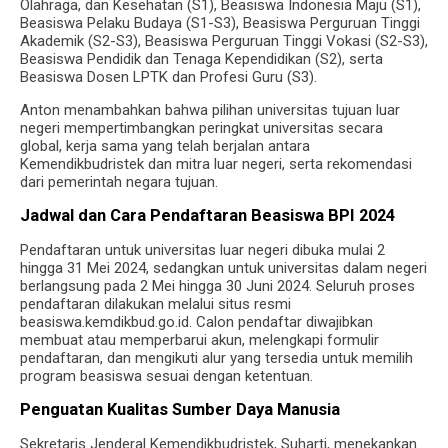
Olahraga, dan Kesehatan (S1), Beasiswa Indonesia Maju (S1),
Beasiswa Pelaku Budaya (S1-S3), Beasiswa Perguruan Tinggi
Akademik (S2-S3), Beasiswa Perguruan Tinggi Vokasi (S2-S3),
Beasiswa Pendidik dan Tenaga Kependidikan (S2), serta
Beasiswa Dosen LPTK dan Profesi Guru (S3).
Anton menambahkan bahwa pilihan universitas tujuan luar
negeri mempertimbangkan peringkat universitas secara
global, kerja sama yang telah berjalan antara
Kemendikbudristek dan mitra luar negeri, serta rekomendasi
dari pemerintah negara tujuan.
Jadwal dan Cara Pendaftaran Beasiswa BPI 2024
Pendaftaran untuk universitas luar negeri dibuka mulai 2
hingga 31 Mei 2024, sedangkan untuk universitas dalam negeri
berlangsung pada 2 Mei hingga 30 Juni 2024. Seluruh proses
pendaftaran dilakukan melalui situs resmi
beasiswa.kemdikbud.go.id. Calon pendaftar diwajibkan
membuat atau memperbarui akun, melengkapi formulir
pendaftaran, dan mengikuti alur yang tersedia untuk memilih
program beasiswa sesuai dengan ketentuan.
Penguatan Kualitas Sumber Daya Manusia
Sekretaris Jenderal Kemendikbudristek, Suharti, menekankan