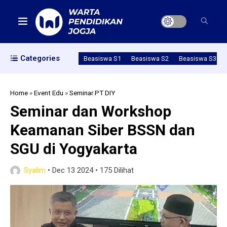
Categories
Beasiswa S1
Beasiswa S2
Beasiswa S3
Home
»
Event Edu
»
Seminar PT DIY
Seminar dan Workshop
Keamanan Siber BSSN dan
SGU di Yogyakarta
Syalim
•
Dec 13 2024
•
175 Dilihat