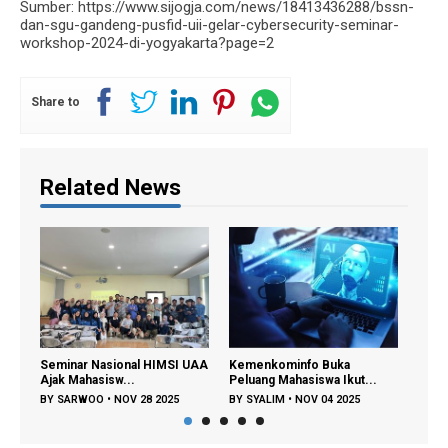
Sumber: https://www.sijogja.com/news/18413436288/bssn-
dan-sgu-gandeng-pusfid-uii-gelar-cybersecurity-seminar-
workshop-2024-di-yogyakarta?page=2
Share to
Related News
Seminar Nasional HIMSI UAA
Kemenkominfo Buka
Webinar S
Ajak Mahasisw...
Peluang Mahasiswa Ikut...
UAA Kupas
BY
SARWOO
•
NOV 28 2025
BY
SYALIM
•
NOV 04 2025
BY
SARWO