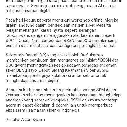
termasuk perlindungan data pribadi dan ancaman siber seperti
ransomware. Sesi ini juga menyoroti penggunaan AI dalam
mitigasi ancaman digital.
Pada hari kedua, peserta mengikuti workshop offline. Mereka
dilatih langsung dalam pengelolaan insiden siber. Peserta
belajar menangani kasus nyata, seperti serangan
ransomware, dengan menggunakan alat keamanan, seperti
SOC T-Guard. Narasumber dari BSSN dan SGU membimbing
peserta dalam instalasi dan konfigurasi perangkat tersebut.
Sekretaris Daerah DIY, yang diwakili oleh Dr. Sukamto,
memberikan sambutan dan mengapresiasi inisiatif BSSN dan
SGU dalam meningkatkan kesiapsiagaan terhadap ancaman
siber. Dr. Sulistyo, Deputi Bidang Keamanan Siber BSSN,
menekankan pentingnya kolaborasi antar sektor untuk
menghadapi ancaman digital.
Acara ini bertujuan untuk memperkuat kapasitas SDM dalam
keamanan siber dan meningkatkan kesiapsiagaan menghadapi
ancaman yang semakin kompleks. BSSN dan mitra berharap
acara ini dapat diadakan di daerah lain untuk memperkuat
ekosistem keamanan siber di Indonesia.
Penulis: Aizan Syalim