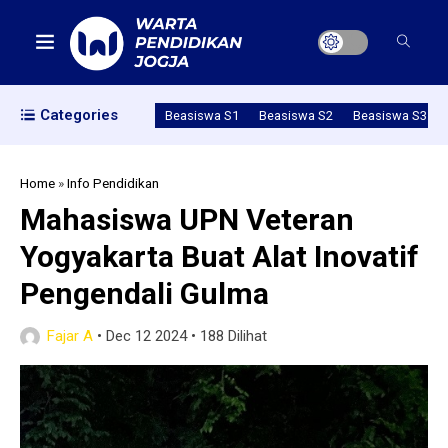
Categories
Beasiswa S1
Beasiswa S2
Beasiswa S3
Home
»
Info Pendidikan
Mahasiswa UPN Veteran
Yogyakarta Buat Alat Inovatif
Pengendali Gulma
Fajar A
•
Dec 12 2024
•
188 Dilihat