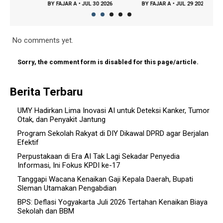
BY
FAJAR A
•
JUL 30 2026
BY
FAJAR A
•
JUL 29 2026
BY
FA
No comments yet.
Sorry, the comment form is disabled for this page/article.
Berita Terbaru
UMY Hadirkan Lima Inovasi AI untuk Deteksi Kanker, Tumor
Otak, dan Penyakit Jantung
Program Sekolah Rakyat di DIY Dikawal DPRD agar Berjalan
Efektif
Perpustakaan di Era AI Tak Lagi Sekadar Penyedia
Informasi, Ini Fokus KPDI ke-17
Tanggapi Wacana Kenaikan Gaji Kepala Daerah, Bupati
Sleman Utamakan Pengabdian
BPS: Deflasi Yogyakarta Juli 2026 Tertahan Kenaikan Biaya
Sekolah dan BBM