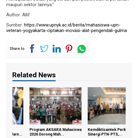
maupun sektor lainnya.”
Author: Allif
Sumber:
https://www.upnyk.ac.id/berita/mahasiswa-upn-
veteran-yogyakarta-ciptakan-inovasi-alat-pengendali-gulma
Share to
Related News
Program AKSARA Mahasiswa
Kemdiktisaintek Perkuat
Cara
...
2026 Dorong Mah...
Sinergi PTN-PTS,...
Sekol