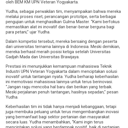
oleh BEM KM UPN Veteran Yogyakarta.
Yudha, sebagai perwakilan tim, menyampaikan bahwa mereka
melalui proses riset, perancangan prototipe, serta berbagai
pengujian untuk menghasilkan Gulma Master. “Kami berfokus
memastikan alat ini inovatif dan benar-benar berguna bagi
para petani,” ujar Yudha.
Dalam kompetisi tersebut, mereka bersaing dengan peserta
dari universitas ternama lainnya di Indonesia. Meski demikian,
mereka berhasil meraih posisi ketiga setelah Universitas
Gadjah Mada dan Universitas Brawijaya.
Prestasi ini menunjukkan kemampuan mahasiswa Teknik
Industri UPN Veteran Yogyakarta dalam menciptakan solusi
inovatif untuk tantangan nyata. Yudha berharap keberhasilan
ini memotivasi mahasiswa lainnya untuk terus berinovasi.
“Jangan ragu mencoba hal baru dan berikan yang terbaik.
Meski perjalanan penuh tantangan, hasilnya sepadan,” pesan
Yudha.
Keberhasilan tim ini tidak hanya menjadi kebanggaan, tetapi
juga membuka peluang untuk terus mengembangkan inovasi
yang bermanfaat bagi sektor pertanian dan masyarakat
secara luas. Yudha menambahkan, “Kami ingin terus
menciptakan solusi yang berdampak positif, baik di pertanian