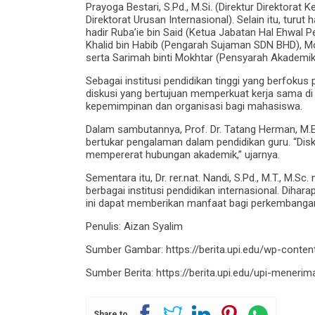
Prayoga Bestari, S.Pd., M.Si. (Direktur Direktorat K
Direktorat Urusan Internasional). Selain itu, turu
hadir Ruba’ie bin Said (Ketua Jabatan Hal Ehwal P
Khalid bin Habib (Pengarah Sujaman SDN BHD), Moh
serta Sarimah binti Mokhtar (Pensyarah Akademi
Sebagai institusi pendidikan tinggi yang berfoku
diskusi yang bertujuan memperkuat kerja sama di
kepemimpinan dan organisasi bagi mahasiswa.
Dalam sambutannya, Prof. Dr. Tatang Herman, M
bertukar pengalaman dalam pendidikan guru. “Disk
mempererat hubungan akademik,” ujarnya.
Sementara itu, Dr. rer.nat. Nandi, S.Pd., M.T., M
berbagai institusi pendidikan internasional. Dih
ini dapat memberikan manfaat bagi perkembangan
Penulis: Aizan Syalim
Sumber Gambar: https://berita.upi.edu/wp-conten
Sumber Berita: https://berita.upi.edu/upi-menerim
Share to