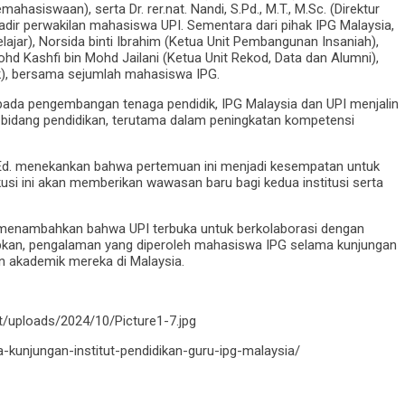
emahasiswaan), serta Dr. rer.nat. Nandi, S.Pd., M.T., M.Sc. (Direktur
t hadir perwakilan mahasiswa UPI. Sementara dari pihak IPG Malaysia,
elajar), Norsida binti Ibrahim (Ketua Unit Pembangunan Insaniah),
d Kashfi bin Mohd Jailani (Ketua Unit Rekod, Data dan Alumni),
k), bersama sejumlah mahasiswa IPG.
s pada pengembangan tenaga pendidik, IPG Malaysia dan UPI menjalin
 bidang pendidikan, terutama dalam peningkatan kompetensi
.Ed. menekankan bahwa pertemuan ini menjadi kesempatan untuk
usi ini akan memberikan wawasan baru bagi kedua institusi serta
.Sc. menambahkan bahwa UPI terbuka untuk berkolaborasi dengan
arapkan, pengalaman yang diperoleh mahasiswa IPG selama kunjungan
 akademik mereka di Malaysia.
t/uploads/2024/10/Picture1-7.jpg
a-kunjungan-institut-pendidikan-guru-ipg-malaysia/