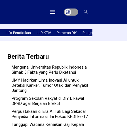
Info Pendidikan
LLDIKTIV
Pameran DIY
Pengabmas
Prestasi PT
Berita Terbaru
Mengenal Universitas Republik Indonesia,
Simak 5 Fakta yang Perlu Diketahui
UMY Hadirkan Lima Inovasi AI untuk
Deteksi Kanker, Tumor Otak, dan Penyakit
Jantung
Program Sekolah Rakyat di DIY Dikawal
DPRD agar Berjalan Efektif
Perpustakaan di Era AI Tak Lagi Sekadar
Penyedia Informasi, Ini Fokus KPDI ke-17
Tanggapi Wacana Kenaikan Gaji Kepala