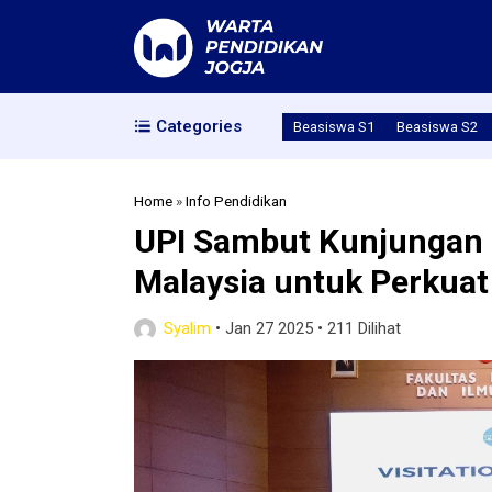
Categories
Beasiswa S1
Beasiswa S2
Home
»
Info Pendidikan
UPI Sambut Kunjungan I
Malaysia untuk Perkuat
Syalim
•
Jan 27 2025
•
211 Dilihat