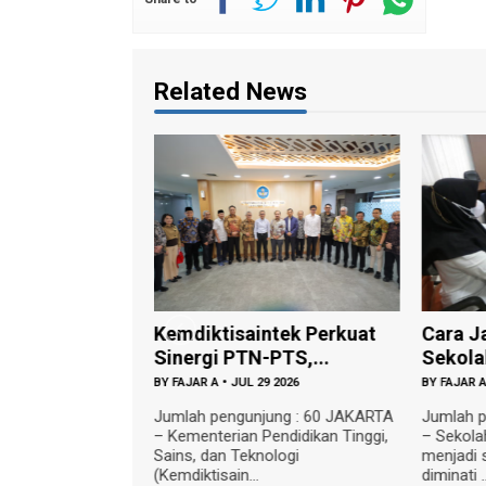
Related News
KSARA
Kemdiktisaintek Perkuat
Cara J
2026 Dorong
Sinergi PTN-PTS,...
Sekolah
BY
FAJAR A
•
JUL 29 2026
BY
FAJAR 
0 2026
Jumlah pengunjung : 60 JAKARTA
Jumlah p
– Kementerian Pendidikan Tinggi,
– Sekola
ung : 66
Sains, dan Teknologi
menjadi s
menterian
(Kemdiktisain...
diminati ..
i, Sains, dan