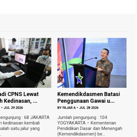
adi CPNS Lewat
Kemendikdasmen Batasi
I
 Kedinasan, ...
Penggunaan Gawai u...
S
A
•
JUL 29 2026
BY
FAJAR A
•
JUL 28 2026
B
engunjung : 68 JAKARTA
Jumlah pengunjung : 104
J
h kedinasan kembali
YOGYAKARTA – Kementerian
– 
alah satu jalur yang
Pendidikan Dasar dan Menengah
m
.
(Kemendikdasmen) be...
pe