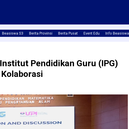
Beasiswa S3
Berita Provinsi
Berita Pusat
Event Edu
Info Beasiswa
nstitut Pendidikan Guru (IPG)
 Kolaborasi