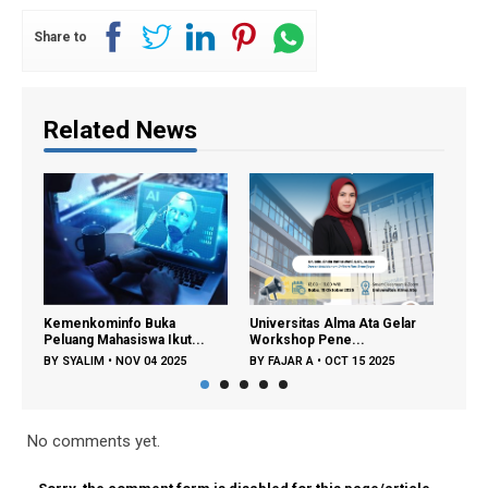
Share to
Related News
Kemenkominfo Buka
Universitas Alma Ata Gelar
Spea
Peluang Mahasiswa Ikut...
Workshop Pene...
Doro
BY
SYALIM
•
NOV 04 2025
BY
FAJAR A
•
OCT 15 2025
BY
FA
No comments yet.