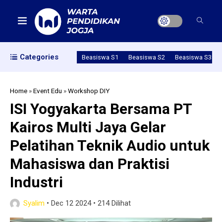
Categories
Beasiswa S1
Beasiswa S2
Beasiswa S3
Home
»
Event Edu
»
Workshop DIY
ISI Yogyakarta Bersama PT
Kairos Multi Jaya Gelar
Pelatihan Teknik Audio untuk
Mahasiswa dan Praktisi
Industri
Syalim
•
Dec 12 2024
•
214 Dilihat