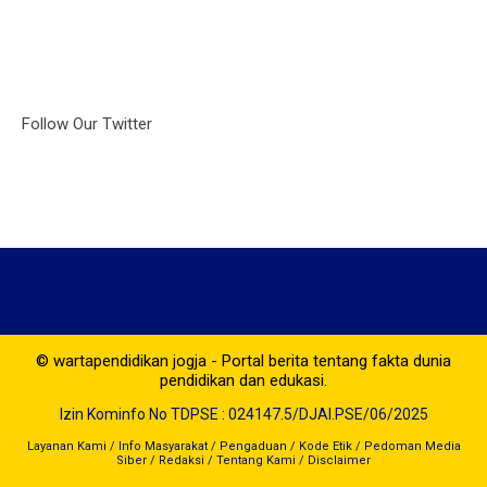
Follow Our Twitter
© wartapendidikan jogja - Portal berita tentang fakta dunia
pendidikan dan edukasi.
Izin Kominfo No TDPSE : 024147.5/DJAI.PSE/06/2025
Layanan Kami
/
Info Masyarakat
/
Pengaduan
/
Kode Etik
/
Pedoman Media
Siber
/
Redaksi
/
Tentang Kami
/
Disclaimer