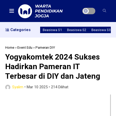
Categories
Beasiswa S1
Beasiswa S2
Beasiswa S3
Home
»
Event Edu
»
Pameran DIY
Yogyakomtek 2024 Sukses
Hadirkan Pameran IT
Terbesar di DIY dan Jateng
Syalim
•
Mar 10 2025
•
214 Dilihat