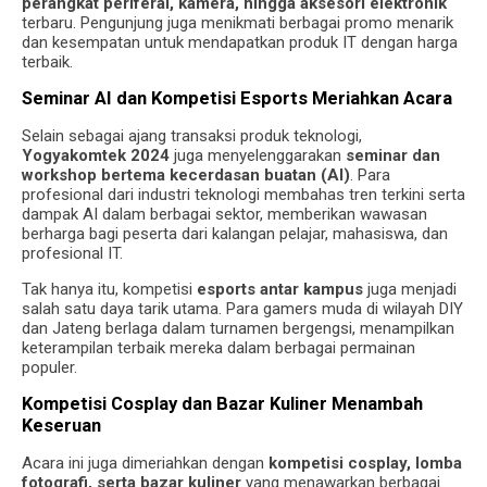
perangkat periferal, kamera, hingga aksesori elektronik
terbaru. Pengunjung juga menikmati berbagai promo menarik
dan kesempatan untuk mendapatkan produk IT dengan harga
terbaik.
Seminar AI dan Kompetisi Esports Meriahkan Acara
Selain sebagai ajang transaksi produk teknologi,
Yogyakomtek 2024
juga menyelenggarakan
seminar dan
workshop bertema kecerdasan buatan (AI)
. Para
profesional dari industri teknologi membahas tren terkini serta
dampak AI dalam berbagai sektor, memberikan wawasan
berharga bagi peserta dari kalangan pelajar, mahasiswa, dan
profesional IT.
Tak hanya itu, kompetisi
esports antar kampus
juga menjadi
salah satu daya tarik utama. Para gamers muda di wilayah DIY
dan Jateng berlaga dalam turnamen bergengsi, menampilkan
keterampilan terbaik mereka dalam berbagai permainan
populer.
Kompetisi Cosplay dan Bazar Kuliner Menambah
Keseruan
Acara ini juga dimeriahkan dengan
kompetisi cosplay, lomba
fotografi, serta bazar kuliner
yang menawarkan berbagai