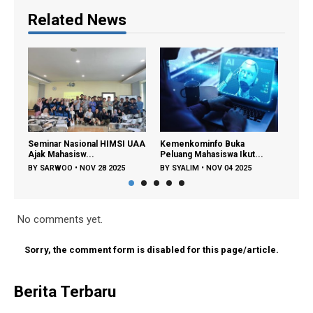
Related News
sional HIMSI UAA
Kemenkominfo Buka
Webinar Sistem Informa
sw...
Peluang Mahasiswa Ikut...
UAA Kupas Ragam...
•
NOV 28 2025
BY
SYALIM
•
NOV 04 2025
BY
SARWOO
•
NOV 01 202
No comments yet.
Sorry, the comment form is disabled for this page/article.
Berita Terbaru