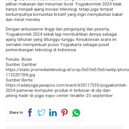
pilihan makanan dan minuman lezat. Yogyakomtek 2024 tidak
hanya menjadi ajang inovasi teknologi, tetapi juga tempat
berkumpulnya komunitas kreatif yang ingin menyalurkan bakat
dan minat mereka.
Dengan antusiasme tinggi dari pengunjung dan peserta,
Yogyakomtek 2024 sekali lagi membuktikan dirinya sebagai
ajang tahunan yang ditunggu-tunggu. Kesuksesan acara ini
semakin memperkuat posisi Yogyakarta sebagai pusat
perkembangan teknologi di Indonesia.
Penulis: Aizan
Sumber Gambar:
https://static.promediateknologi.id/crop/0x0:0x0/0x0/webp/pho
1132207306.jpg
Sumber Berita:
https://radarjogja.jawapos.com/event/655117335/yogyakomtek-
2024-pameran-komputer-produk-it-terbesar-di-diy-dan-
jateng-hadir-di-jogja-expo-center-terakhir-25-september
Share to