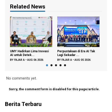
Related News
ovasi
Perpustakaan di Era AI Tak
Partisipasi Semesta
U
Lagi Sekadar ...
Didorong untuk Perlu...
K
6
BY
FAJAR A
•
AUG 05 2026
BY
FAJAR A
•
AUG 03 2026
B
No comments yet.
Sorry, the comment form is disabled for this page/article.
Berita Terbaru