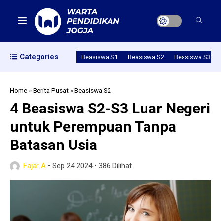
Categories
Beasiswa S1
Beasiswa S2
Beasiswa S3
Home
»
Berita Pusat
»
Beasiswa S2
4 Beasiswa S2-S3 Luar Negeri
untuk Perempuan Tanpa
Batasan Usia
Fajar A
•
Sep 24 2024
•
386 Dilihat