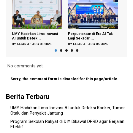
UMY Hadirkan Lima Inovasi
Perpustakaan di Era AI Tak
Parti
AI untuk Detek...
Lagi Sekadar ...
Didor
BY
FAJAR A
•
AUG 06 2026
BY
FAJAR A
•
AUG 05 2026
BY
FA
No comments yet.
Sorry, the comment form is disabled for this page/article.
Berita Terbaru
UMY Hadirkan Lima Inovasi AI untuk Deteksi Kanker, Tumor
Otak, dan Penyakit Jantung
Program Sekolah Rakyat di DIY Dikawal DPRD agar Berjalan
Efektif