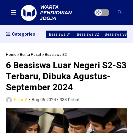
Categories
Beasiswa S1
Beasiswa S2
Beasiswa S3
Home
»
Berita Pusat
»
Beasiswa S2
6 Beasiswa Luar Negeri S2-S3
Terbaru, Dibuka Agustus-
September 2024
Fajar A
•
Aug 06 2024
•
338 Dilihat