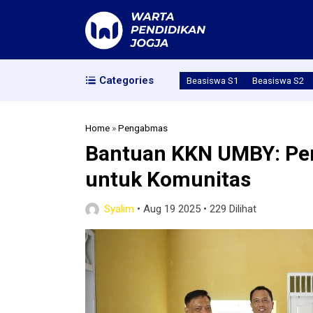
Categories
Beasiswa S1
Beasiswa S2
Home
»
Pengabmas
Bantuan KKN UMBY: Pe
untuk Komunitas
Syalim
•
Aug 19 2025
•
229 Dilihat