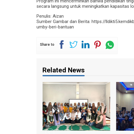
Program ini mencerminkan bahwa pendidikan ting
secara langsung untuk meningkatkan kapasitas lo
Penulis: Aizan
Sumber Gambar dan Berita: https://lldikti5.kemd
umby-beri-bantuan
Share to
Related News