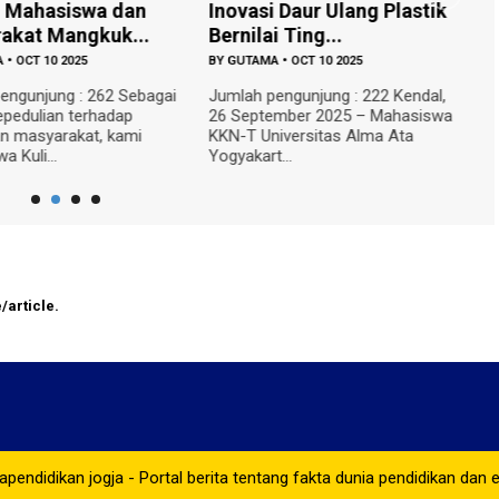
i Mahasiswa dan
Inovasi Daur Ulang Plastik
D
akat Mangkuk...
Bernilai Ting...
E
A
•
OCT 10 2025
BY
GUTAMA
•
OCT 10 2025
B
engunjung : 262 Sebagai
Jumlah pengunjung : 222 Kendal,
J
epedulian terhadap
26 September 2025 – Mahasiswa
Un
n masyarakat, kami
KKN-T Universitas Alma Ata
(U
 Kuli...
Yogyakart...
K
/article.
pendidikan jogja - Portal berita tentang fakta dunia pendidikan dan 