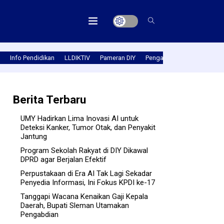
Info Pendidikan
LLDIKTIV
Pameran DIY
Pengabmas
Prestasi PT
Berita Terbaru
UMY Hadirkan Lima Inovasi AI untuk
Deteksi Kanker, Tumor Otak, dan Penyakit
Jantung
Program Sekolah Rakyat di DIY Dikawal
DPRD agar Berjalan Efektif
Perpustakaan di Era AI Tak Lagi Sekadar
Penyedia Informasi, Ini Fokus KPDI ke-17
Tanggapi Wacana Kenaikan Gaji Kepala
Daerah, Bupati Sleman Utamakan
Pengabdian