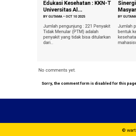
 Jakarta dan
Edukasi Kesehatan : KKN-T
Sinerg
Yogy...
Universitas Al...
Masyar
8 2026
BY
GUTAMA
•
OCT 10 2025
BY
GUTAM
ng : 66 Kulon
Jumlah pengunjung : 221 Penyakit
Jumlah p
men perguruan
Tidak Menular (PTM) adalah
bentuk k
endukung
penyakit yang tidak bisa ditularkan
kesehata
saha ...
dari...
mahasiswa
No comments yet.
Sorry, the comment form is disabled for this page
© warta