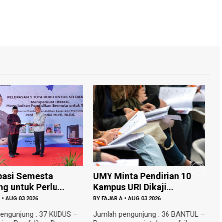
ipasi Semesta
UMY Minta Pendirian 10
P
g untuk Perlu...
Kampus URI Dikaji...
P
A
•
AUG 03 2026
BY
FAJAR A
•
AUG 03 2026
B
engunjung : 37 KUDUS –
Jumlah pengunjung : 36 BANTUL –
J