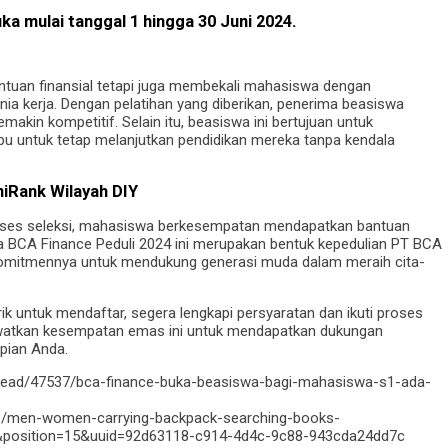
a mulai tanggal 1 hingga 30 Juni 2024.
ntuan finansial tetapi juga membekali mahasiswa dengan
ia kerja. Dengan pelatihan yang diberikan, penerima beasiswa
akin kompetitif. Selain itu, beasiswa ini bertujuan untuk
 untuk tetap melanjutkan pendidikan mereka tanpa kendala
iRank Wilayah DIY
oses seleksi, mahasiswa berkesempatan mendapatkan bantuan
a BCA Finance Peduli 2024 ini merupakan bentuk kepedulian PT BCA
a komitmennya untuk mendukung generasi muda dalam meraih cita-
k untuk mendaftar, segera lengkapi persyaratan dan ikuti proses
 lewatkan kesempatan emas ini untuk mendapatkan dukungan
pian Anda.
/read/47537/bca-finance-buka-beasiswa-bagi-mahasiswa-s1-ada-
to/men-women-carrying-backpack-searching-books-
&position=15&uuid=92d63118-c914-4d4c-9c88-943cda24dd7c