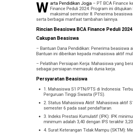
W
arta Pendidikan Jogja
– PT BCA Finance k
Finance Peduli 2024. Program ini ditujuk
maksimal semester 8. Penerima beasiswa 
serta berbagai manfaat tambahan lainnya.
Rincian Beasiswa BCA Finance Peduli 2024
Cakupan Beasiswa
– Bantuan Dana Pendidikan: Penerima beasiswa 
Bantuan ini diberikan kepada mahasiswa aktif mu
– Pelatihan Persiapan Kerja: Mahasiswa yang be
sebagai persiapan memasuki dunia kerja.
Persyaratan Beasiswa
1. Mahasiswa S1 PTN/PTS di Indonesia: Terbu
Perguruan Tinggi Swasta (PTS).
2. Status Mahasiswa Aktif: Mahasiswa aktif
semester 6 pada saat pendaftaran.
3. Indeks Prestasi Kumulatif (IPK): IPK minim
minimum adalah 3,40 dengan IPS terakhir 3,20
4. Surat Keterangan Tidak Mampu (SKTM): Me