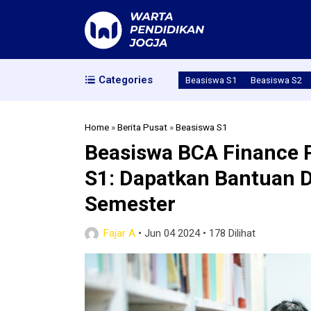
Categories
Beasiswa S1
Beasiswa S2
Home
»
Berita Pusat
»
Beasiswa S1
Beasiswa BCA Finance 
S1: Dapatkan Bantuan D
Semester
Fajar A
•
Jun 04 2024
•
178 Dilihat