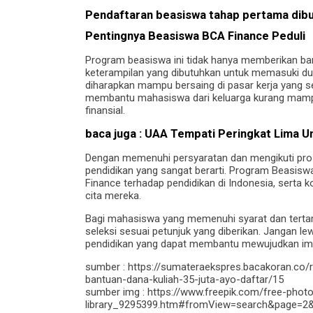
Pendaftaran beasiswa tahap pertama dibuk
Pentingnya Beasiswa BCA Finance Peduli
Program beasiswa ini tidak hanya memberikan ba
keterampilan yang dibutuhkan untuk memasuki dun
diharapkan mampu bersaing di pasar kerja yang sem
membantu mahasiswa dari keluarga kurang mampu
finansial.
baca juga :
UAA Tempati Peringkat Lima Un
Dengan memenuhi persyaratan dan mengikuti pr
pendidikan yang sangat berarti. Program Beasisw
Finance terhadap pendidikan di Indonesia, sert
cita mereka.
Bagi mahasiswa yang memenuhi syarat dan tertari
seleksi sesuai petunjuk yang diberikan. Jangan
pendidikan yang dapat membantu mewujudkan im
sumber : https://sumateraekspres.bacakoran.co
bantuan-dana-kuliah-35-juta-ayo-daftar/15
sumber img : https://www.freepik.com/free-pho
library_9295399.htm#fromView=search&page=2