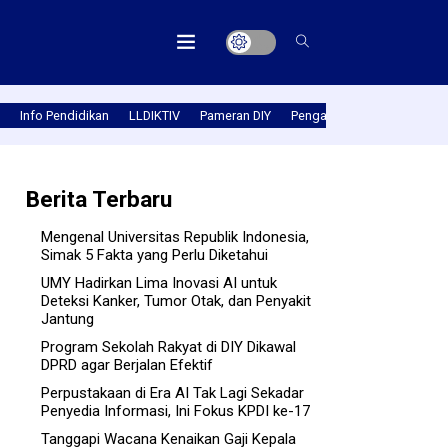
Info Pendidikan
LLDIKTIV
Pameran DIY
Pengabmas
Prestasi PT
Berita Terbaru
Mengenal Universitas Republik Indonesia,
Simak 5 Fakta yang Perlu Diketahui
UMY Hadirkan Lima Inovasi AI untuk
Deteksi Kanker, Tumor Otak, dan Penyakit
Jantung
Program Sekolah Rakyat di DIY Dikawal
DPRD agar Berjalan Efektif
Perpustakaan di Era AI Tak Lagi Sekadar
Penyedia Informasi, Ini Fokus KPDI ke-17
Tanggapi Wacana Kenaikan Gaji Kepala