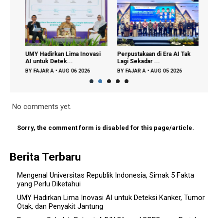
UMY Hadirkan Lima Inovasi
Perpustakaan di Era AI Tak
Parti
AI untuk Detek...
Lagi Sekadar ...
Didor
BY
FAJAR A
•
AUG 06 2026
BY
FAJAR A
•
AUG 05 2026
BY
FA
No comments yet.
Sorry, the comment form is disabled for this page/article.
Berita Terbaru
Mengenal Universitas Republik Indonesia, Simak 5 Fakta
yang Perlu Diketahui
UMY Hadirkan Lima Inovasi AI untuk Deteksi Kanker, Tumor
Otak, dan Penyakit Jantung