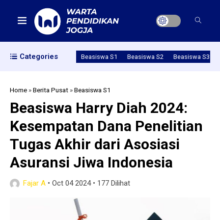
Categories
Beasiswa S1
Beasiswa S2
Beasiswa S3
Home
»
Berita Pusat
»
Beasiswa S1
Beasiswa Harry Diah 2024:
Kesempatan Dana Penelitian
Tugas Akhir dari Asosiasi
Asuransi Jiwa Indonesia
Fajar A
•
Oct 04 2024
•
177 Dilihat