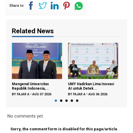
Share to
Related News
Mengenal Universitas
UMY Hadirkan Lima Inovasi
Perpu
Republik Indonesia,...
AI untuk Detek...
Lagi 
BY
FAJAR A
•
AUG 07 2026
BY
FAJAR A
•
AUG 06 2026
BY
FA
No comments yet.
Sorry, the comment form is disabled for this page/article.