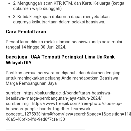
2. Mengunggah scan KTP, KTM, dan Kartu Keluarga (ketiga
dokumen wajib diunggah).
3. Ketidaklengkapan dokumen dapat menyebabkan
gugurnya keikutsertaan dalam seleksi beasiswa.
Cara Pendaftaran:
Pendaftaran dibuka melalui laman beasiswa.undip.ac.id mulai
tanggal 14 hingga 30 Juni 2024.
baca juga :
UAA Tempati Peringkat Lima UniRank
Wilayah DIY
Pastikan semua persyaratan dipenuhi dan dokumen lengkap
untuk meningkatkan peluang Anda mendapatkan Beasiswa
Marga Pembangunan Jaya.
sumber : https://bak.undip.ac.id/pendaftaran-beasiswa-
beasiswa-marga-pembangunan-jaya-tahun-2024/
sumber img : https://www.freepik.com/free-photo/close-up-
business-people-hands-together-teamwork-
concept_1275838.htm#fromView=search&page=1&position=11&
46a5-40bf-b4fd-9ed6f7cfe130