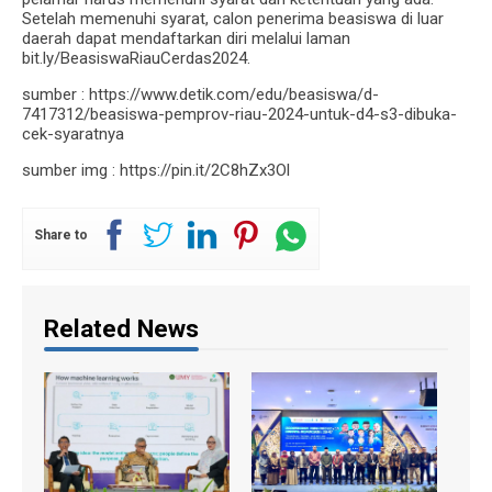
Setelah memenuhi syarat, calon penerima beasiswa di luar
daerah dapat mendaftarkan diri melalui laman
bit.ly/BeasiswaRiauCerdas2024.
sumber : https://www.detik.com/edu/beasiswa/d-
7417312/beasiswa-pemprov-riau-2024-untuk-d4-s3-dibuka-
cek-syaratnya
sumber img : https://pin.it/2C8hZx3Ol
Share to
Related News