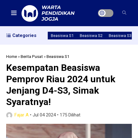
Categories
Beasiswa S1
Beasiswa S2
Beasiswa S3
Home
»
Berita Pusat
»
Beasiswa S1
Kesempatan Beasiswa
Pemprov Riau 2024 untuk
Jenjang D4-S3, Simak
Syaratnya!
Fajar A
•
Jul 04 2024
•
175 Dilihat