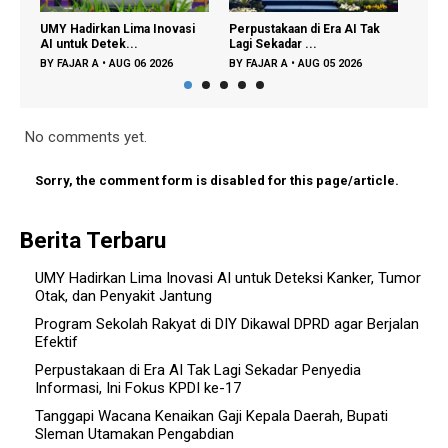
dirkan Lima Inovasi
Perpustakaan di Era AI Tak
Partisipasi Semes
uk Detek...
Lagi Sekadar ...
Didorong untuk Per
AR A
•
AUG 06 2026
BY
FAJAR A
•
AUG 05 2026
BY
FAJAR A
•
AUG 03
No comments yet.
Sorry, the comment form is disabled for this page/article.
Berita Terbaru
UMY Hadirkan Lima Inovasi AI untuk Deteksi Kanker, Tumor
Otak, dan Penyakit Jantung
Program Sekolah Rakyat di DIY Dikawal DPRD agar Berjalan
Efektif
Perpustakaan di Era AI Tak Lagi Sekadar Penyedia
Informasi, Ini Fokus KPDI ke-17
Tanggapi Wacana Kenaikan Gaji Kepala Daerah, Bupati
Sleman Utamakan Pengabdian