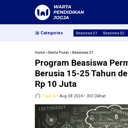
Categories
Beasiswa S1
Beasiswa S2
Home
»
Berita Pusat
»
Beasiswa S1
Program Beasiswa Perm
Berusia 15-25 Tahun d
Rp 10 Juta
Fajar A
•
Aug 08 2024
•
303 Dilihat