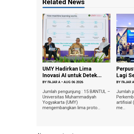
Related News
UMY Hadirkan Lima
Perpustakaan di
Inovasi AI untuk Detek...
Lagi Sekadar ...
BY
FAJAR A
•
AUG 06 2026
BY
FAJAR A
•
AUG 05 20
Jumlah pengunjung : 15 BANTUL –
Jumlah pengunjung
Universitas Muhammadiyah
Perkembangan kec
Yogyakarta (UMY)
artifisial (Artificial 
mengembangkan lima proto...
me...