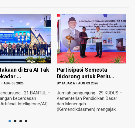
 Era AI Tak
Partisipasi Semesta
UMY Minta
Didorong untuk Perlu...
Kampus URI
26
BY
FAJAR A
•
AUG 03 2026
BY
FAJAR A
•
AU
 : 21 BANTUL –
Jumlah pengunjung : 29 KUDUS –
Jumlah peng
erdasan
Kementerian Pendidikan Dasar
Rencana pem
Intelligence/AI)
dan Menengah
10 kampus Un
(Kemendikdasmen) mengajak...
Indon...