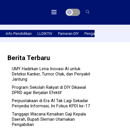
Info Pendidikan
LLDIKTIV
Pameran DIY
Pengabmas
Prestasi PT
Berita Terbaru
UMY Hadirkan Lima Inovasi AI untuk
Deteksi Kanker, Tumor Otak, dan Penyakit
Jantung
Program Sekolah Rakyat di DIY Dikawal
DPRD agar Berjalan Efektif
Perpustakaan di Era AI Tak Lagi Sekadar
Penyedia Informasi, Ini Fokus KPDI ke-17
Tanggapi Wacana Kenaikan Gaji Kepala
Daerah, Bupati Sleman Utamakan
Pengabdian