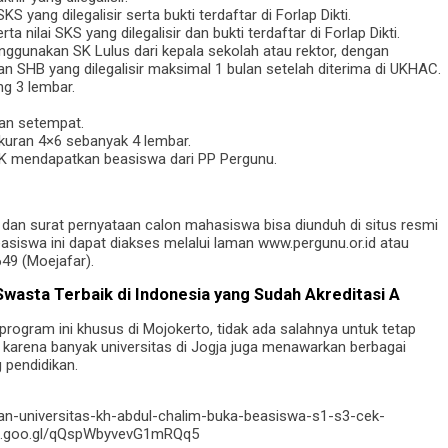
S yang dilegalisir serta bukti terdaftar di Forlap Dikti.
 nilai SKS yang dilegalisir dan bukti terdaftar di Forlap Dikti.
nggunakan SK Lulus dari kepala sekolah atau rektor, dengan
 SHB yang dilegalisir maksimal 1 bulan setelah diterima di UKHAC.
g 3 lembar.
ian setempat.
kuran 4×6 sebanyak 4 lembar.
SK mendapatkan beasiswa dari PP Pergunu.
n, dan surat pernyataan calon mahasiswa bisa diunduh di situs resmi
siswa ini dapat diakses melalui laman www.pergunu.or.id atau
9 (Moejafar).
Swasta Terbaik di Indonesia yang Sudah Akreditasi A
program ini khusus di Mojokerto, tidak ada salahnya untuk tetap
karena banyak universitas di Jogja juga menawarkan berbagai
 pendidikan.
dan-universitas-kh-abdul-chalim-buka-beasiswa-s1-s3-cek-
app.goo.gl/qQspWbyvevG1mRQq5