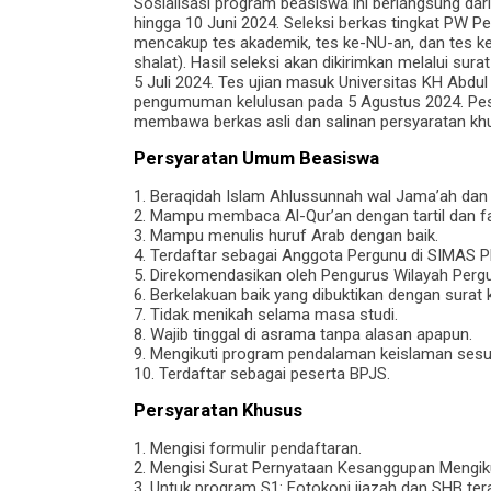
Sosialisasi program beasiswa ini berlangsung dar
hingga 10 Juni 2024. Seleksi berkas tingkat PW P
mencakup tes akademik, tes ke-NU-an, dan tes ke
shalat). Hasil seleksi akan dikirimkan melalui su
5 Juli 2024. Tes ujian masuk Universitas KH Abdu
pengumuman kelulusan pada 5 Agustus 2024. Pese
membawa berkas asli dan salinan persyaratan kh
Persyaratan Umum Beasiswa
1. Beraqidah Islam Ahlussunnah wal Jama’ah dan c
2. Mampu membaca Al-Qur’an dengan tartil dan fa
3. Mampu menulis huruf Arab dengan baik.
4. Terdaftar sebagai Anggota Pergunu di SIMAS
5. Direkomendasikan oleh Pengurus Wilayah Perg
6. Berkelakuan baik yang dibuktikan dengan surat 
7. Tidak menikah selama masa studi.
8. Wajib tinggal di asrama tanpa alasan apapun.
9. Mengikuti program pendalaman keislaman sesua
10. Terdaftar sebagai peserta BPJS.
Persyaratan Khusus
1. Mengisi formulir pendaftaran.
2. Mengisi Surat Pernyataan Kesanggupan Mengi
3. Untuk program S1: Fotokopi ijazah dan SHB terak