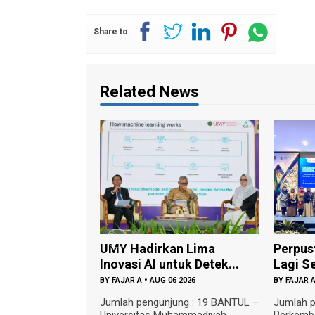
Share to
Related News
UMY Hadirkan Lima
Perpustakaan di
Inovasi AI untuk Detek...
Lagi Sekadar ...
BY
FAJAR A
•
AUG 06 2026
BY
FAJAR A
•
AUG 05 20
Jumlah pengunjung : 19 BANTUL –
Jumlah pengunjung
Universitas Muhammadiyah
Perkembangan kec