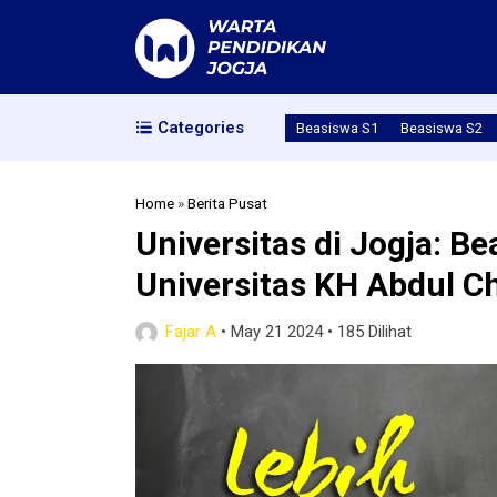
Categories
Beasiswa S1
Beasiswa S2
Home
»
Berita Pusat
Universitas di Jogja: B
Universitas KH Abdul C
Fajar A
•
May 21 2024
•
185 Dilihat