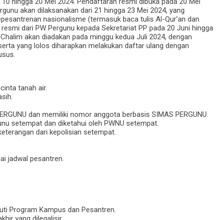
i 10 hingga 20 Mei 2024. Pendaftaran resmi dibuka pada 20 Mei
ergunu akan dilaksanakan dari 21 hingga 23 Mei 2024, yang
pesantrenan nasionalisme (termasuk baca tulis Al-Qur’an dan
rat resmi dari PW Pergunu kepada Sekretariat PP pada 20 Juni hingga
l Chalim akan diadakan pada minggu kedua Juli 2024, dengan
rta yang lolos diharapkan melakukan daftar ulang dengan
usus.
inta tanah air.
sih.
 PERGUNU dan memiliki nomor anggota berbasis SIMAS PERGUNU.
unu setempat dan diketahui oleh PWNU setempat.
keterangan dari kepolisian setempat.
i jadwal pesantren.
kuti Program Kampus dan Pesantren.
hir yang dilegalisir.