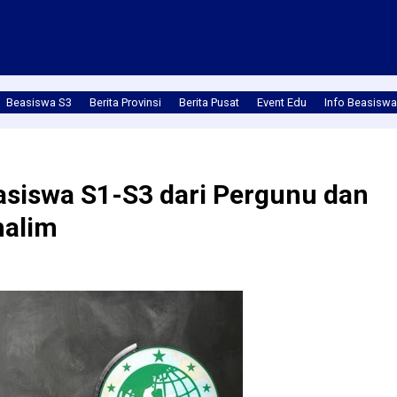
Beasiswa S3
Berita Provinsi
Berita Pusat
Event Edu
Info Beasiswa
easiswa S1-S3 dari Pergunu dan
halim