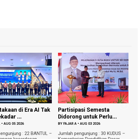
 Era AI Tak
Partisipasi Semesta
UMY Minta
Didorong untuk Perlu...
Kampus URI
26
BY
FAJAR A
•
AUG 03 2026
BY
FAJAR A
•
AU
 : 22 BANTUL –
Jumlah pengunjung : 30 KUDUS –
Jumlah peng
erdasan
Kementerian Pendidikan Dasar
Rencana pem