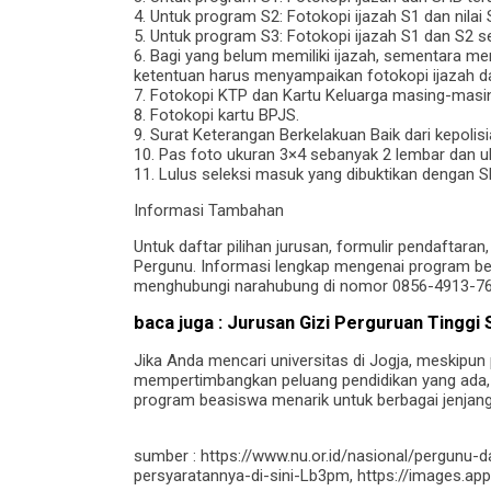
4. Untuk program S2: Fotokopi ijazah S1 dan nilai SK
5. Untuk program S3: Fotokopi ijazah S1 dan S2 serta
6. Bagi yang belum memiliki ijazah, sementara me
ketentuan harus menyampaikan fotokopi ijazah dan
7. Fotokopi KTP dan Kartu Keluarga masing-masin
8. Fotokopi kartu BPJS.
9. Surat Keterangan Berkelakuan Baik dari kepolis
10. Pas foto ukuran 3×4 sebanyak 2 lembar dan u
11. Lulus seleksi masuk yang dibuktikan dengan 
Informasi Tambahan
Untuk daftar pilihan jurusan, formulir pendaftara
Pergunu. Informasi lengkap mengenai program bea
menghubungi narahubung di nomor 0856-4913-764
baca juga :
Jurusan Gizi Perguruan Tinggi 
Jika Anda mencari universitas di Jogja, meskipun 
mempertimbangkan peluang pendidikan yang ada, 
program beasiswa menarik untuk berbagai jenjang
sumber : https://www.nu.or.id/nasional/pergunu-
persyaratannya-di-sini-Lb3pm, https://images.