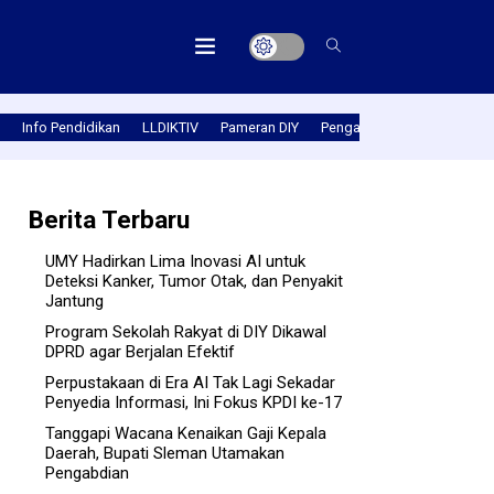
Info Pendidikan
LLDIKTIV
Pameran DIY
Pengabmas
Prestasi PT
Berita Terbaru
UMY Hadirkan Lima Inovasi AI untuk
Deteksi Kanker, Tumor Otak, dan Penyakit
Jantung
Program Sekolah Rakyat di DIY Dikawal
DPRD agar Berjalan Efektif
Perpustakaan di Era AI Tak Lagi Sekadar
Penyedia Informasi, Ini Fokus KPDI ke-17
Tanggapi Wacana Kenaikan Gaji Kepala
Daerah, Bupati Sleman Utamakan
Pengabdian