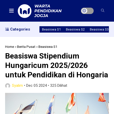
Categories
Beasiswa S1
Beasiswa S2
Beasiswa S3
Home
»
Berita Pusat
»
Beasiswa S1
Beasiswa Stipendium
Hungaricum 2025/2026
untuk Pendidikan di Hongaria
Syalim
•
Dec 05 2024
•
325 Dilihat