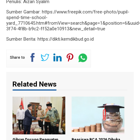
Penulis: Aizan Syalim
Sumber Gambar: https://www.freepik.com/free-photo/pupil-
spend-time-school-
yard_7710645.htm#fromView=search&page=1&position=6&uuid
3f74-4f8b-b9c2-ff52a0e10913&new_detail=true
Sumber Berita: https://dikti.kemdikbud.go.id
Share to
Related News
Gibran Dorong Penguatan
Beasiswa BCA 2026 Dibuka,
Beas