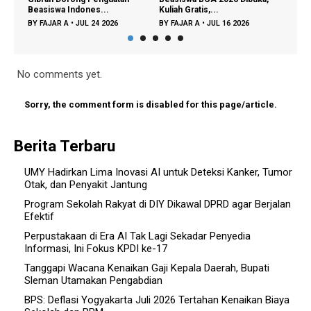
Beasiswa Indones...
Kuliah Gratis,...
Doron
BY
FAJAR A
•
JUL 24 2026
BY
FAJAR A
•
JUL 16 2026
BY
FA
No comments yet.
Sorry, the comment form is disabled for this page/article.
Berita Terbaru
UMY Hadirkan Lima Inovasi AI untuk Deteksi Kanker, Tumor
Otak, dan Penyakit Jantung
Program Sekolah Rakyat di DIY Dikawal DPRD agar Berjalan
Efektif
Perpustakaan di Era AI Tak Lagi Sekadar Penyedia
Informasi, Ini Fokus KPDI ke-17
Tanggapi Wacana Kenaikan Gaji Kepala Daerah, Bupati
Sleman Utamakan Pengabdian
BPS: Deflasi Yogyakarta Juli 2026 Tertahan Kenaikan Biaya