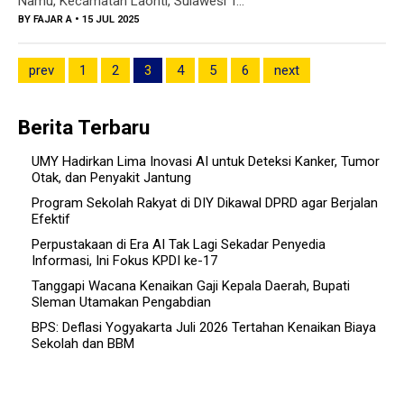
Namu, Kecamatan Laonti, Sulawesi T...
BY
FAJAR A
• 15 JUL 2025
prev
1
2
3
4
5
6
next
Berita Terbaru
UMY Hadirkan Lima Inovasi AI untuk Deteksi Kanker, Tumor
Otak, dan Penyakit Jantung
Program Sekolah Rakyat di DIY Dikawal DPRD agar Berjalan
Efektif
Perpustakaan di Era AI Tak Lagi Sekadar Penyedia
Informasi, Ini Fokus KPDI ke-17
Tanggapi Wacana Kenaikan Gaji Kepala Daerah, Bupati
Sleman Utamakan Pengabdian
BPS: Deflasi Yogyakarta Juli 2026 Tertahan Kenaikan Biaya
Sekolah dan BBM