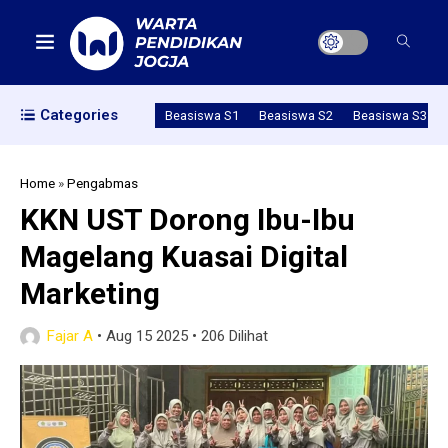
Categories
Beasiswa S1
Beasiswa S2
Beasiswa S3
Home
»
Pengabmas
KKN UST Dorong Ibu-Ibu
Magelang Kuasai Digital
Marketing
Fajar A
•
Aug 15 2025
•
206 Dilihat