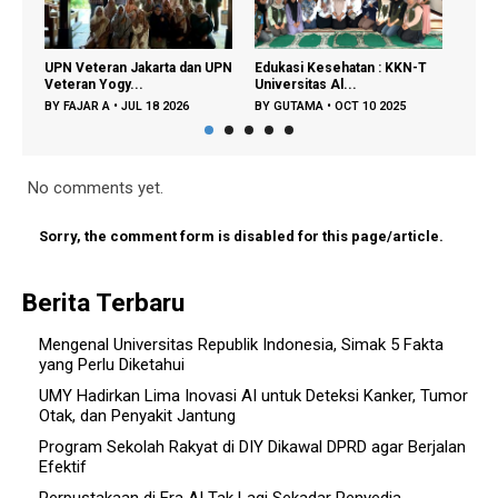
UPN Veteran Jakarta dan UPN
Edukasi Kesehatan : KKN-T
Sine
Veteran Yogy...
Universitas Al...
Masy
BY
FAJAR A
•
JUL 18 2026
BY
GUTAMA
•
OCT 10 2025
BY
G
No comments yet.
Sorry, the comment form is disabled for this page/article.
Berita Terbaru
Mengenal Universitas Republik Indonesia, Simak 5 Fakta
yang Perlu Diketahui
UMY Hadirkan Lima Inovasi AI untuk Deteksi Kanker, Tumor
Otak, dan Penyakit Jantung
Program Sekolah Rakyat di DIY Dikawal DPRD agar Berjalan
Efektif