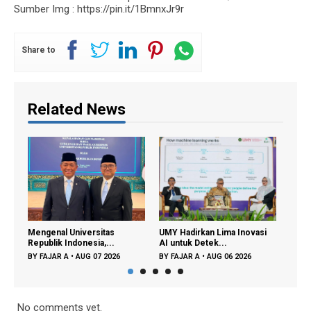
Sumber Img : https://pin.it/1BmnxJr9r
Share to
Related News
Mengenal Universitas
UMY Hadirkan Lima Inovasi
Perpu
Republik Indonesia,...
AI untuk Detek...
Lagi 
BY
FAJAR A
•
AUG 07 2026
BY
FAJAR A
•
AUG 06 2026
BY
FA
No comments yet.