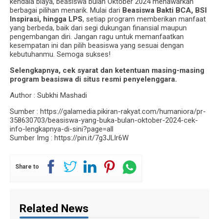
kendala biaya, beasiswa bulan Oktober 2024 menawarkan
berbagai pilihan menarik. Mulai dari
Beasiswa Bakti BCA, BSI
Inspirasi, hingga LPS
, setiap program memberikan manfaat
yang berbeda, baik dari segi dukungan finansial maupun
pengembangan diri. Jangan ragu untuk memanfaatkan
kesempatan ini dan pilih beasiswa yang sesuai dengan
kebutuhanmu. Semoga sukses!
Selengkapnya, cek syarat dan ketentuan masing-masing
program beasiswa di situs resmi penyelenggara.
Author : Subkhi Mashadi
Sumber : https://galamedia.pikiran-rakyat.com/humaniora/pr-
358630703/beasiswa-yang-buka-bulan-oktober-2024-cek-
info-lengkapnya-di-sini?page=all
Sumber Img : https://pin.it/7g3JLlr6W
Share to
Related News