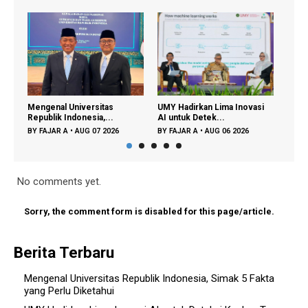
nal Universitas
UMY Hadirkan Lima Inovasi
Perpustakaan di Er
ik Indonesia,...
AI untuk Detek...
Lagi Sekadar ...
AR A
•
AUG 07 2026
BY
FAJAR A
•
AUG 06 2026
BY
FAJAR A
•
AUG 05
No comments yet.
Sorry, the comment form is disabled for this page/article.
Berita Terbaru
Mengenal Universitas Republik Indonesia, Simak 5 Fakta
yang Perlu Diketahui