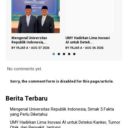
Mengenal Universitas
UMY Hadirkan Lima Inovasi
Perpu
Republik Indonesia,...
AI untuk Detek...
Lagi 
BY
FAJAR A
•
AUG 07 2026
BY
FAJAR A
•
AUG 06 2026
BY
FA
No comments yet.
Sorry, the comment form is disabled for this page/article.
Berita Terbaru
Mengenal Universitas Republik Indonesia, Simak 5 Fakta
yang Perlu Diketahui
UMY Hadirkan Lima Inovasi AI untuk Deteksi Kanker, Tumor
Otak, dan Penyakit Jantung