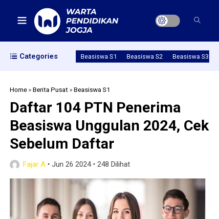
Categories
Beasiswa S1
Beasiswa S2
Beasiswa S3
Home
»
Berita Pusat
»
Beasiswa S1
Daftar 104 PTN Penerima
Beasiswa Unggulan 2024, Cek
Sebelum Daftar
Fajar A
•
Jun 26 2024
•
248 Dilihat