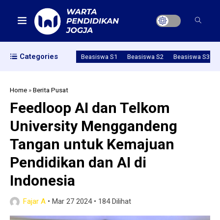
Categories
Beasiswa S1
Beasiswa S2
Beasiswa S3
Home
»
Berita Pusat
Feedloop AI dan Telkom
University Menggandeng
Tangan untuk Kemajuan
Pendidikan dan AI di
Indonesia
Fajar A
•
Mar 27 2024
•
184 Dilihat