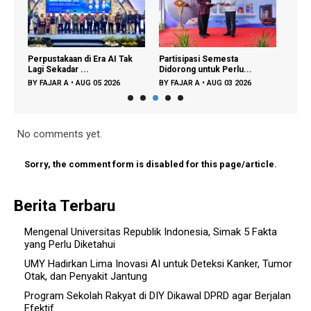
i
Perpustakaan di Era AI Tak
Partisipasi Semesta
UMY 
Lagi Sekadar ...
Didorong untuk Perlu...
Kampu
BY
FAJAR A
•
AUG 05 2026
BY
FAJAR A
•
AUG 03 2026
BY
FA
No comments yet.
Sorry, the comment form is disabled for this page/article.
Berita Terbaru
Mengenal Universitas Republik Indonesia, Simak 5 Fakta
yang Perlu Diketahui
UMY Hadirkan Lima Inovasi AI untuk Deteksi Kanker, Tumor
Otak, dan Penyakit Jantung
Program Sekolah Rakyat di DIY Dikawal DPRD agar Berjalan
Efektif