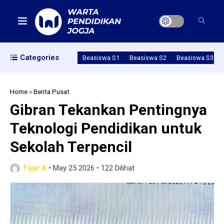
Categories
Beasiswa S1
Beasiswa S2
Beasiswa S3
Home
»
Berita Pusat
Gibran Tekankan Pentingnya
Teknologi Pendidikan untuk
Sekolah Terpencil
Fajar A
•
May 25 2026
•
122 Dilihat