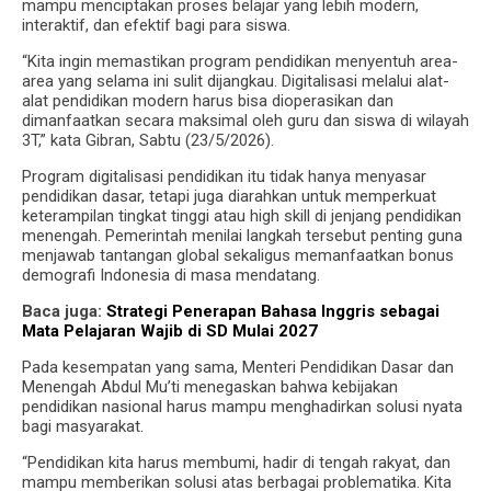
mampu menciptakan proses belajar yang lebih modern,
interaktif, dan efektif bagi para siswa.
“Kita ingin memastikan program pendidikan menyentuh area-
area yang selama ini sulit dijangkau. Digitalisasi melalui alat-
alat pendidikan modern harus bisa dioperasikan dan
dimanfaatkan secara maksimal oleh guru dan siswa di wilayah
3T,” kata Gibran, Sabtu (23/5/2026).
Program digitalisasi pendidikan itu tidak hanya menyasar
pendidikan dasar, tetapi juga diarahkan untuk memperkuat
keterampilan tingkat tinggi atau high skill di jenjang pendidikan
menengah. Pemerintah menilai langkah tersebut penting guna
menjawab tantangan global sekaligus memanfaatkan bonus
demografi Indonesia di masa mendatang.
Baca juga:
Strategi Penerapan Bahasa Inggris sebagai
Mata Pelajaran Wajib di SD Mulai 2027
Pada kesempatan yang sama, Menteri Pendidikan Dasar dan
Menengah Abdul Mu’ti menegaskan bahwa kebijakan
pendidikan nasional harus mampu menghadirkan solusi nyata
bagi masyarakat.
“Pendidikan kita harus membumi, hadir di tengah rakyat, dan
mampu memberikan solusi atas berbagai problematika. Kita