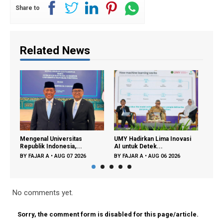
Share to
Related News
Mengenal Universitas
UMY Hadirkan Lima Inovasi
Perpu
Republik Indonesia,...
AI untuk Detek...
Lagi 
BY
FAJAR A
•
AUG 07 2026
BY
FAJAR A
•
AUG 06 2026
BY
FA
No comments yet.
Sorry, the comment form is disabled for this page/article.