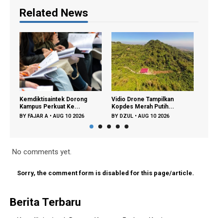
Related News
isaintek Dorong
Vidio Drone Tampilkan
Mengenal Universit
Perkuat Ke...
Kopdes Merah Putih...
Republik Indonesia,.
 A
•
AUG 10 2026
BY
DZUL
•
AUG 10 2026
BY
FAJAR A
•
AUG 07 2
No comments yet.
Sorry, the comment form is disabled for this page/article.
Berita Terbaru