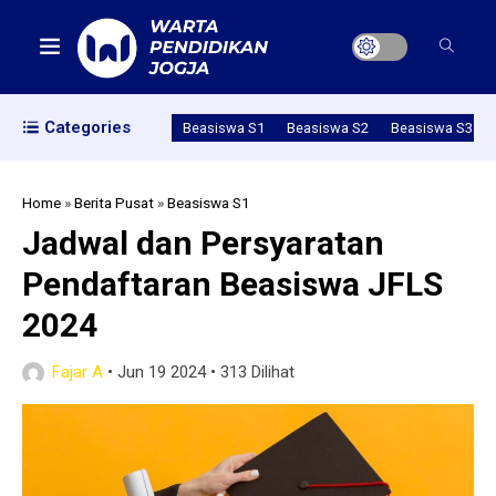
Categories
Beasiswa S1
Beasiswa S2
Beasiswa S3
Home
»
Berita Pusat
»
Beasiswa S1
Jadwal dan Persyaratan
Pendaftaran Beasiswa JFLS
2024
Fajar A
•
Jun 19 2024
•
313 Dilihat