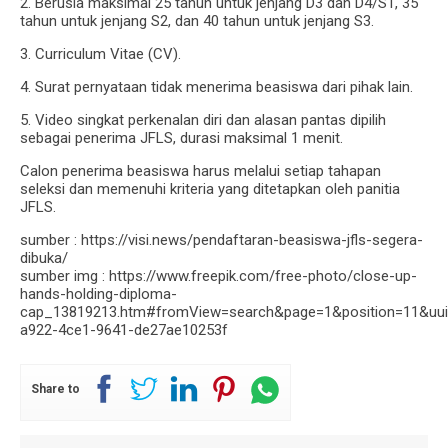
2. Berusia maksimal 25 tahun untuk jenjang D3 dan D4/S1, 35
tahun untuk jenjang S2, dan 40 tahun untuk jenjang S3.
3. Curriculum Vitae (CV).
4. Surat pernyataan tidak menerima beasiswa dari pihak lain.
5. Video singkat perkenalan diri dan alasan pantas dipilih
sebagai penerima JFLS, durasi maksimal 1 menit.
Calon penerima beasiswa harus melalui setiap tahapan
seleksi dan memenuhi kriteria yang ditetapkan oleh panitia
JFLS.
sumber : https://visi.news/pendaftaran-beasiswa-jfls-segera-
dibuka/
sumber img : https://www.freepik.com/free-photo/close-up-
hands-holding-diploma-
cap_13819213.htm#fromView=search&page=1&position=11&uu
a922-4ce1-9641-de27ae10253f
Share to