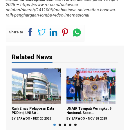
2025 – https://www.rri.co.id/sulawesi-
selatan/daerah/1411006/mahasiswa-universitas-bosowa-
raih-penghargaan-lomba-video-internasional
Share to
Related News
Raih Emas Pelaporan Data
UNAIR Tempati Peringkat 9
Unha
PDDikti, UNISA ...
Nasional, Sabe...
PIMN
BY
SARWOO
•
DEC 20 2025
BY
SARWOO
•
NOV 28 2025
BY
S