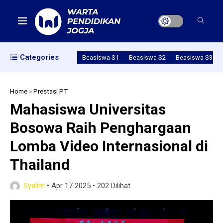
Categories
Beasiswa S1
Beasiswa S2
Beasiswa S3
Home
»
Prestasi PT
Mahasiswa Universitas
Bosowa Raih Penghargaan
Lomba Video Internasional di
Thailand
Syalim
•
Apr 17 2025
•
202 Dilihat