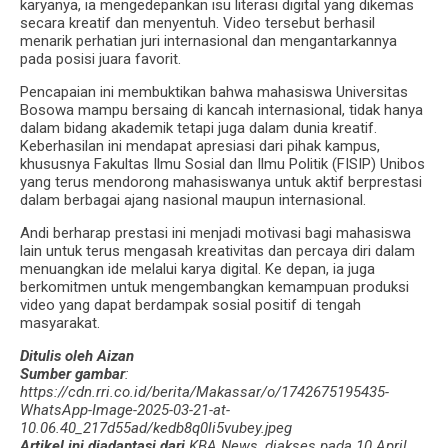
karyanya, ia mengedepankan isu literasi digital yang dikemas
secara kreatif dan menyentuh. Video tersebut berhasil
menarik perhatian juri internasional dan mengantarkannya
pada posisi juara favorit.
Pencapaian ini membuktikan bahwa mahasiswa Universitas
Bosowa mampu bersaing di kancah internasional, tidak hanya
dalam bidang akademik tetapi juga dalam dunia kreatif.
Keberhasilan ini mendapat apresiasi dari pihak kampus,
khususnya Fakultas Ilmu Sosial dan Ilmu Politik (FISIP) Unibos
yang terus mendorong mahasiswanya untuk aktif berprestasi
dalam berbagai ajang nasional maupun internasional.
Andi berharap prestasi ini menjadi motivasi bagi mahasiswa
lain untuk terus mengasah kreativitas dan percaya diri dalam
menuangkan ide melalui karya digital. Ke depan, ia juga
berkomitmen untuk mengembangkan kemampuan produksi
video yang dapat berdampak sosial positif di tengah
masyarakat.
Ditulis oleh Aizan
Sumber gambar
:
https://cdn.rri.co.id/berita/Makassar/o/1742675195435-
WhatsApp-Image-2025-03-21-at-
10.06.40_217d55ad/kedb8q0li5vubey.jpeg
Artikel ini diadaptasi dari
KBA News, diakses pada 10 April