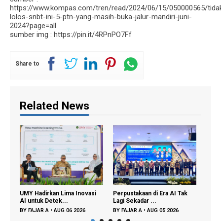
https://www.kompas.com/tren/read/2024/06/15/050000565/tida
lolos-snbt-ini-5-ptn-yang-masih-buka-jalur-mandiri-juni-
2024?page=all
sumber img : https://pin.it/4RPnPO7Ff
Share to
Related News
 Lima Inovasi
Perpustakaan di Era AI Tak
Partisipasi Semesta
k...
Lagi Sekadar ...
Didorong untuk Perlu...
UG 06 2026
BY
FAJAR A
•
AUG 05 2026
BY
FAJAR A
•
AUG 03 2026