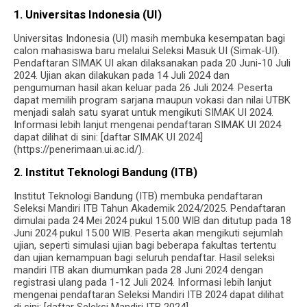
1. Universitas Indonesia (UI)
Universitas Indonesia (UI) masih membuka kesempatan bagi
calon mahasiswa baru melalui Seleksi Masuk UI (Simak-UI).
Pendaftaran SIMAK UI akan dilaksanakan pada 20 Juni-10 Juli
2024. Ujian akan dilakukan pada 14 Juli 2024 dan
pengumuman hasil akan keluar pada 26 Juli 2024. Peserta
dapat memilih program sarjana maupun vokasi dan nilai UTBK
menjadi salah satu syarat untuk mengikuti SIMAK UI 2024.
Informasi lebih lanjut mengenai pendaftaran SIMAK UI 2024
dapat dilihat di sini: [daftar SIMAK UI 2024]
(https://penerimaan.ui.ac.id/).
2. Institut Teknologi Bandung (ITB)
Institut Teknologi Bandung (ITB) membuka pendaftaran
Seleksi Mandiri ITB Tahun Akademik 2024/2025. Pendaftaran
dimulai pada 24 Mei 2024 pukul 15.00 WIB dan ditutup pada 18
Juni 2024 pukul 15.00 WIB. Peserta akan mengikuti sejumlah
ujian, seperti simulasi ujian bagi beberapa fakultas tertentu
dan ujian kemampuan bagi seluruh pendaftar. Hasil seleksi
mandiri ITB akan diumumkan pada 28 Juni 2024 dengan
registrasi ulang pada 1-12 Juli 2024. Informasi lebih lanjut
mengenai pendaftaran Seleksi Mandiri ITB 2024 dapat dilihat
di sini: [daftar Seleksi Mandiri ITB 2024]