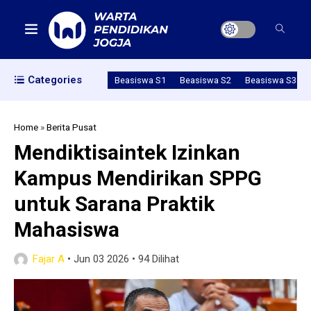
Categories
Beasiswa S1
Beasiswa S2
Beasiswa S3
Home
»
Berita Pusat
Mendiktisaintek Izinkan
Kampus Mendirikan SPPG
untuk Sarana Praktik
Mahasiswa
Fajar A
•
Jun 03 2026
•
94 Dilihat