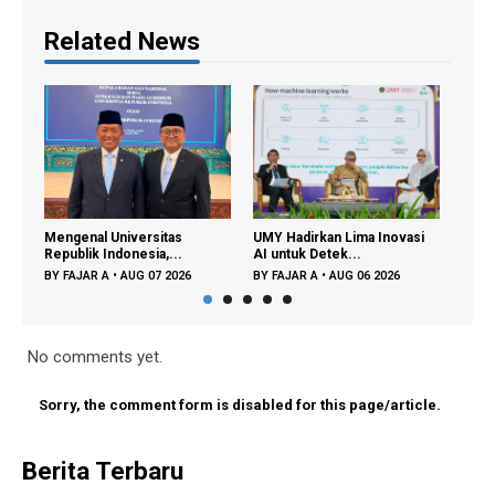
Related News
enal Universitas
UMY Hadirkan Lima Inovasi
Perpustakaan di 
blik Indonesia,...
AI untuk Detek...
Lagi Sekadar ...
AJAR A
•
AUG 07 2026
BY
FAJAR A
•
AUG 06 2026
BY
FAJAR A
•
AUG 
No comments yet.
Sorry, the comment form is disabled for this page/article.
Berita Terbaru