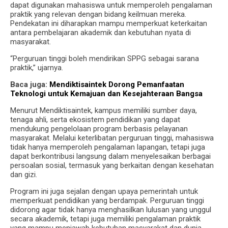
dapat digunakan mahasiswa untuk memperoleh pengalaman
praktik yang relevan dengan bidang keilmuan mereka.
Pendekatan ini diharapkan mampu memperkuat keterkaitan
antara pembelajaran akademik dan kebutuhan nyata di
masyarakat.
“Perguruan tinggi boleh mendirikan SPPG sebagai sarana
praktik,” ujarnya.
Baca juga:
Mendiktisaintek Dorong Pemanfaatan
Teknologi untuk Kemajuan dan Kesejahteraan Bangsa
Menurut Mendiktisaintek, kampus memiliki sumber daya,
tenaga ahli, serta ekosistem pendidikan yang dapat
mendukung pengelolaan program berbasis pelayanan
masyarakat. Melalui keterlibatan perguruan tinggi, mahasiswa
tidak hanya memperoleh pengalaman lapangan, tetapi juga
dapat berkontribusi langsung dalam menyelesaikan berbagai
persoalan sosial, termasuk yang berkaitan dengan kesehatan
dan gizi.
Program ini juga sejalan dengan upaya pemerintah untuk
memperkuat pendidikan yang berdampak. Perguruan tinggi
didorong agar tidak hanya menghasilkan lulusan yang unggul
secara akademik, tetapi juga memiliki pengalaman praktik
yang mampu menjawab kebutuhan masyarakat dan dunia