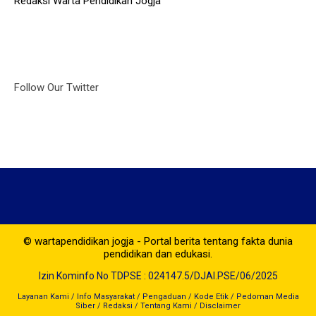
Redaksi Warta Pendidikan Jogja
Follow Our Twitter
© wartapendidikan jogja - Portal berita tentang fakta dunia
pendidikan dan edukasi.
Izin Kominfo No TDPSE : 024147.5/DJAI.PSE/06/2025
Layanan Kami
/
Info Masyarakat
/
Pengaduan
/
Kode Etik
/
Pedoman Media
Siber
/
Redaksi
/
Tentang Kami
/
Disclaimer