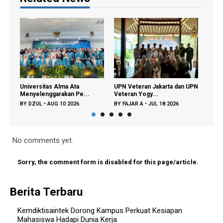
Universitas Alma Ata
UPN Veteran Jakarta dan UPN
Eduk
Menyelenggarakan Pe...
Veteran Yogy...
Unive
BY
DZUL
•
AUG 10 2026
BY
FAJAR A
•
JUL 18 2026
BY
G
No comments yet.
Sorry, the comment form is disabled for this page/article.
Berita Terbaru
Kemdiktisaintek Dorong Kampus Perkuat Kesiapan
Mahasiswa Hadapi Dunia Kerja