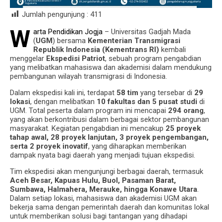
Jumlah pengunjung :
411
W
arta Pendidikan Jogja
– Universitas Gadjah Mada
(
UGM
) bersama
Kementerian Transmigrasi
Republik Indonesia (Kementrans RI)
kembali
menggelar
Ekspedisi Patriot
, sebuah program pengabdian
yang melibatkan mahasiswa dan akademisi dalam mendukung
pembangunan wilayah transmigrasi di Indonesia.
Dalam ekspedisi kali ini, terdapat
58 tim
yang tersebar di
29
lokasi
, dengan melibatkan
10 fakultas dan 5 pusat studi
di
UGM. Total peserta dalam program ini mencapai
294 orang
,
yang akan berkontribusi dalam berbagai sektor pembangunan
masyarakat. Kegiatan pengabdian ini mencakup
25 proyek
tahap awal, 28 proyek lanjutan, 3 proyek pengembangan,
serta 2 proyek inovatif
, yang diharapkan memberikan
dampak nyata bagi daerah yang menjadi tujuan ekspedisi.
Tim ekspedisi akan mengunjungi berbagai daerah, termasuk
Aceh Besar, Kapuas Hulu, Buol, Pasaman Barat,
Sumbawa, Halmahera, Merauke, hingga Konawe Utara
.
Dalam setiap lokasi, mahasiswa dan akademisi UGM akan
bekerja sama dengan pemerintah daerah dan komunitas lokal
untuk memberikan solusi bagi tantangan yang dihadapi