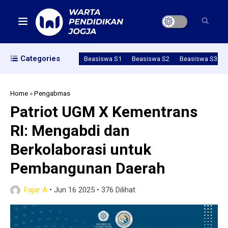
Categories
Beasiswa S1
Beasiswa S2
Beasiswa S3
Home
»
Pengabmas
Patriot UGM X Kementrans
RI: Mengabdi dan
Berkolaborasi untuk
Pembangunan Daerah
Fajar A
•
Jun 16 2025
•
376 Dilihat