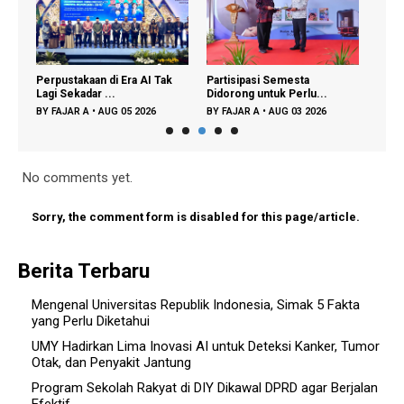
i
Perpustakaan di Era AI Tak
Partisipasi Semesta
UMY 
Lagi Sekadar ...
Didorong untuk Perlu...
Kampu
BY
FAJAR A
•
AUG 05 2026
BY
FAJAR A
•
AUG 03 2026
BY
FA
No comments yet.
Sorry, the comment form is disabled for this page/article.
Berita Terbaru
Mengenal Universitas Republik Indonesia, Simak 5 Fakta
yang Perlu Diketahui
UMY Hadirkan Lima Inovasi AI untuk Deteksi Kanker, Tumor
Otak, dan Penyakit Jantung
Program Sekolah Rakyat di DIY Dikawal DPRD agar Berjalan
Efektif