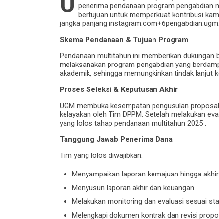
U
penerima pendanaan program pengabdian ma
bertujuan untuk memperkuat kontribusi kam
jangka panjang instagram.com+6pengabdian.ugm.
Skema Pendanaan & Tujuan Program
Pendanaan multitahun ini memberikan dukungan 
melaksanakan program pengabdian yang berdampak
akademik, sehingga memungkinkan tindak lanjut ke
Proses Seleksi & Keputusan Akhir
UGM membuka kesempatan pengusulan proposal sej
kelayakan oleh Tim DPPM. Setelah melakukan eval
yang lolos tahap pendanaan multitahun 2025 .
Tanggung Jawab Penerima Dana
Tim yang lolos diwajibkan:
Menyampaikan laporan kemajuan hingga akhir
Menyusun laporan akhir dan keuangan.
Melakukan monitoring dan evaluasi sesuai st
Melengkapi dokumen kontrak dan revisi prop