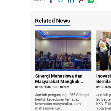
Related News
ehatan : KKN-T
Sinergi Mahasiswa dan
Inovasi
l...
Masyarakat Mangkuk...
Bernila
0 2025
BY
GUTAMA
•
OCT 10 2025
BY
GUTAM
ng : 224 Penyakit
Jumlah pengunjung : 265 Sebagai
Jumlah p
(PTM) adalah
bentuk kepedulian terhadap
26 Sept
dak bisa ditularkan
kesehatan masyarakat, kami
KKN-T Un
mahasiswa Kuli...
Yogyakart