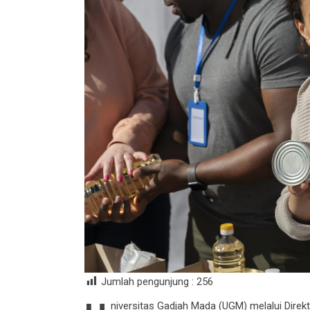
Jumlah pengunjung :
256
niversitas Gadjah Mada (UGM) melalui Dir