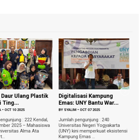
 Daur Ulang Plastik
Digitalisasi Kampung
P
i Ting...
Emas: UNY Bantu War...
u
A
•
OCT 10 2025
BY
SYALIM
•
OCT 07 2025
B
engunjung : 222 Kendal,
Jumlah pengunjung : 240
J
ember 2025 – Mahasiswa
Universitas Negeri Yogyakarta
P
iversitas Alma Ata
(UNY) kini memperkuat eksistensi
R
...
Kampung Emas ...
An