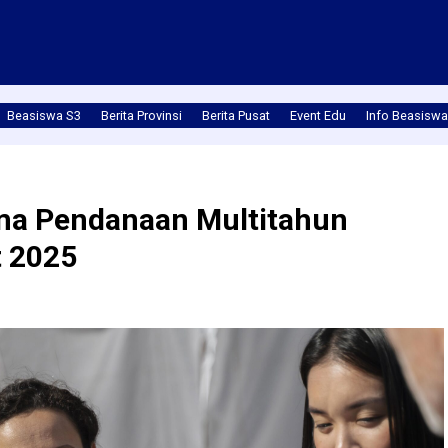
Beasiswa S3
Berita Provinsi
Berita Pusat
Event Edu
Info Beasiswa
a Pendanaan Multitahun
 2025