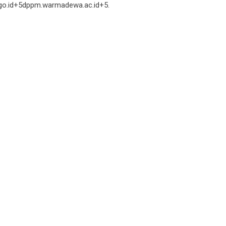
.go.id+5dppm.warmadewa.ac.id+5.