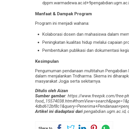
dppm.warmadewa.ac.id+9pengabdian.ugm.ac.id+
Manfaat & Dampak Program
Program ini menjadi wahana:
Kolaborasi dosen dan mahasiswa dalam mem
Peningkatan kualitas hidup melalui capaian p
Pembentukan publikasi dan dokumentasi kegi
Kesimpulan
Pengumuman pendanaan multitahun Pengabdian M
dalam menjalankan Tridharma. Skema ini diharap
masyarakat Jogja serta sekitarnya.
Ditulis oleh Aizan
Sumber gambar
: https://www.freepik.com/free-ph
food_15574038.htm#fromView=search&page=1&po
4dbd612bf8c1&query=Penerima+Pendanaan+pen
Artikel ini diadaptasi dari
pengabdian.ugm.ac.id, d
Share to