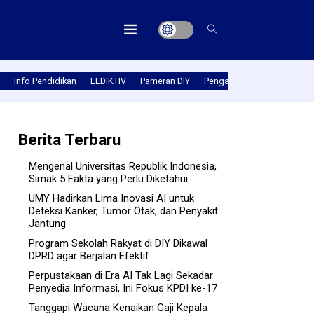
Info Pendidikan
LLDIKTIV
Pameran DIY
Pengabmas
Prestasi PT
Berita Terbaru
Mengenal Universitas Republik Indonesia,
Simak 5 Fakta yang Perlu Diketahui
UMY Hadirkan Lima Inovasi AI untuk
Deteksi Kanker, Tumor Otak, dan Penyakit
Jantung
Program Sekolah Rakyat di DIY Dikawal
DPRD agar Berjalan Efektif
Perpustakaan di Era AI Tak Lagi Sekadar
Penyedia Informasi, Ini Fokus KPDI ke-17
Tanggapi Wacana Kenaikan Gaji Kepala