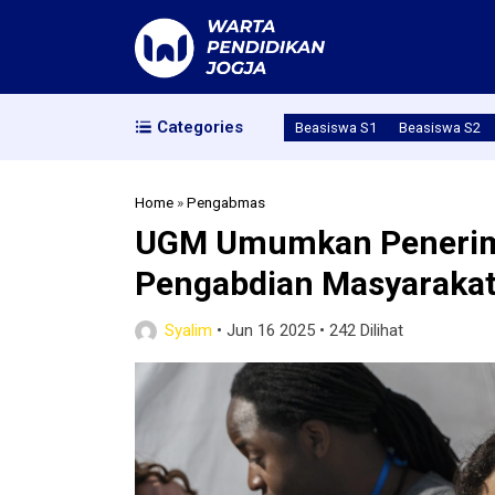
Categories
Beasiswa S1
Beasiswa S2
Home
»
Pengabmas
UGM Umumkan Penerim
Pengabdian Masyarakat
Syalim
•
Jun 16 2025
•
242 Dilihat