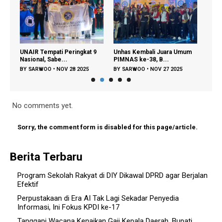
UNAIR Tempati Peringkat 9
Unhas Kembali Juara Umum
Muha
Nasional, Sabe...
PIMNAS ke-38, B...
Kedo
BY
SARWOO
•
NOV 28 2025
BY
SARWOO
•
NOV 27 2025
BY
S
No comments yet.
Sorry, the comment form is disabled for this page/article.
Berita Terbaru
Program Sekolah Rakyat di DIY Dikawal DPRD agar Berjalan
Efektif
Perpustakaan di Era AI Tak Lagi Sekadar Penyedia
Informasi, Ini Fokus KPDI ke-17
Tanggapi Wacana Kenaikan Gaji Kepala Daerah, Bupati