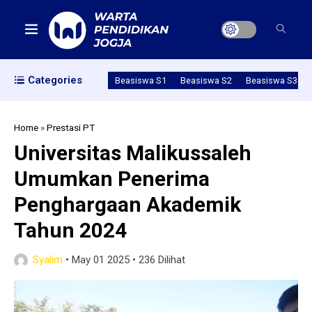
Categories
Beasiswa S1
Beasiswa S2
Beasiswa S3
Home
»
Prestasi PT
Universitas Malikussaleh
Umumkan Penerima
Penghargaan Akademik
Tahun 2024
Syalim
•
May 01 2025
•
236 Dilihat