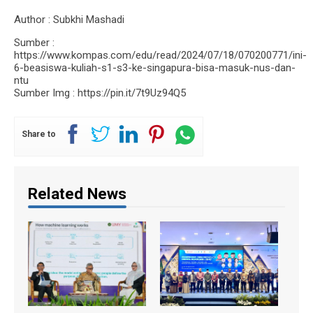
Author : Subkhi Mashadi
Sumber :
https://www.kompas.com/edu/read/2024/07/18/070200771/ini-
6-beasiswa-kuliah-s1-s3-ke-singapura-bisa-masuk-nus-dan-
ntu
Sumber Img : https://pin.it/7t9Uz94Q5
Share to
Related News