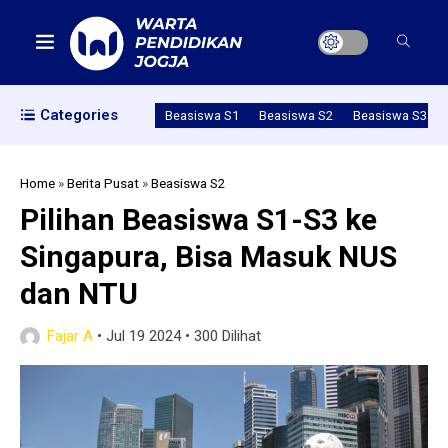
Categories
Beasiswa S1
Beasiswa S2
Beasiswa S3
Home
»
Berita Pusat
»
Beasiswa S2
Pilihan Beasiswa S1-S3 ke
Singapura, Bisa Masuk NUS
dan NTU
Fajar A
•
Jul 19 2024
•
300 Dilihat