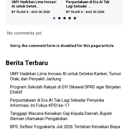
dirkan Lima Inovasi
Perpustakaan di Era AI Tak
Partisipasi Semes
uk Detek...
Lagi Sekadar ...
Didorong untuk Per
AR A
•
AUG 06 2026
BY
FAJAR A
•
AUG 05 2026
BY
FAJAR A
•
AUG 03
No comments yet.
Sorry, the comment form is disabled for this page/article.
Berita Terbaru
UMY Hadirkan Lima Inovasi AI untuk Deteksi Kanker, Tumor
Otak, dan Penyakit Jantung
Program Sekolah Rakyat di DIY Dikawal DPRD agar Berjalan
Efektif
Perpustakaan di Era AI Tak Lagi Sekadar Penyedia
Informasi, Ini Fokus KPDI ke-17
Tanggapi Wacana Kenaikan Gaji Kepala Daerah, Bupati
Sleman Utamakan Pengabdian
BPS: Deflasi Yogyakarta Juli 2026 Tertahan Kenaikan Biaya