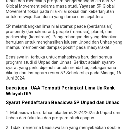
tahun dan mencakup program pengembangan diri dari 5P
Global Movement selama masa studi. Yayasan 5P Global
Movement fokus pada nilai-nilai sosial dan keberlanjutan
untuk mewujudkan dunia yang damai dan sejahtera.
5P melambangkan lima nilai utama: peace (perdamaian),
prosperity (kemakmuran), people (manusia), planet, dan
partnership (kemitraan). Pengembangan diri yang diberikan
bertujuan untuk menghasilkan lulusan Unpad dan Unhas yang
mampu memberikan dampak positif pada masyarakat.
Beasiswa ini terbuka untuk mahasiswa baru dari semua
program studi di Unpad dan Unhas. Berikut adalah syarat-
syarat yang perlu dipenuhi untuk mendaftar, sebagaimana
dikutip dari Instagram resmi 5P Scholarship pada Minggu, 16
Juni 2024.
baca juga :
UAA Tempati Peringkat Lima UniRank
Wilayah DIY
Syarat Pendaftaran Beasiswa 5P Unpad dan Unhas
1. Mahasiswa baru tahun akademik 2024/2025 di Unpad dan
Unhas dari fakultas dan program studi apapun.
2. Tidak menerima beasiswa lain yang menyebabkan double