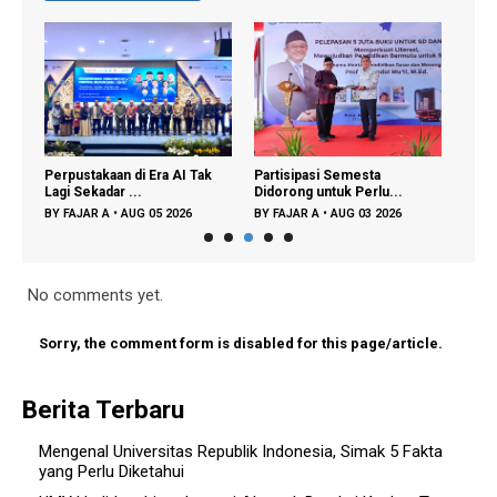
i
Perpustakaan di Era AI Tak
Partisipasi Semesta
UMY 
Lagi Sekadar ...
Didorong untuk Perlu...
Kampu
BY
FAJAR A
•
AUG 05 2026
BY
FAJAR A
•
AUG 03 2026
BY
FA
No comments yet.
Sorry, the comment form is disabled for this page/article.
Berita Terbaru
Mengenal Universitas Republik Indonesia, Simak 5 Fakta
yang Perlu Diketahui