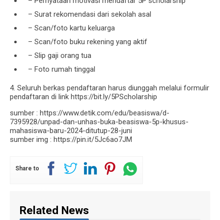
– Pernyataan motivasi mendaftar 5P scholarship
– Surat rekomendasi dari sekolah asal
– Scan/foto kartu keluarga
– Scan/foto buku rekening yang aktif
– Slip gaji orang tua
– Foto rumah tinggal
4. Seluruh berkas pendaftaran harus diunggah melalui formulir
pendaftaran di link https://bit.ly/5PScholarship
sumber : https://www.detik.com/edu/beasiswa/d-
7395928/unpad-dan-unhas-buka-beasiswa-5p-khusus-
mahasiswa-baru-2024-ditutup-28-juni
sumber img : https://pin.it/5Jc6ao7JM
Share to
Related News