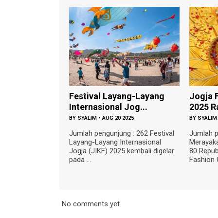
Festival Layang-Layang
Jogja Fashion Carn
Internasional Jog...
2025 Rayakan Sema
BY
SYALIM
•
AUG 20 2025
BY
SYALIM
•
AUG 20 2025
Jumlah pengunjung : 262 Festival
Jumlah pengunjung : 22
Layang-Layang Internasional
Merayakan Hari Kemerd
Jogja (JIKF) 2025 kembali digelar
80 Republik Indonesia, J
pada ...
Fashion Carnival ...
No comments yet.