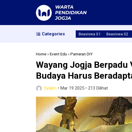
Categories
Beasiswa S1
Beasiswa S2
Home
»
Event Edu
»
Pameran DIY
Wayang Jogja Berpadu V
Budaya Harus Beradapt
Syalim
•
Mar 19 2025
•
213 Dilihat