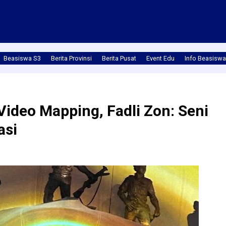
Beasiswa S3
Berita Provinsi
Berita Pusat
Event Edu
Info Beasiswa
ideo Mapping, Fadli Zon: Seni
asi