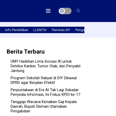
Info Pendidikan
LLDIKTIV
Pameran DIY
Pengabmas
Prestasi PT
Berita Terbaru
UMY Hadirkan Lima Inovasi AI untuk
Deteksi Kanker, Tumor Otak, dan Penyakit
Jantung
Program Sekolah Rakyat di DIY Dikawal
DPRD agar Berjalan Efektif
Perpustakaan di Era AI Tak Lagi Sekadar
Penyedia Informasi, Ini Fokus KPDI ke-17
Tanggapi Wacana Kenaikan Gaji Kepala
Daerah, Bupati Sleman Utamakan
Pengabdian