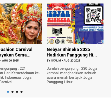
ival
Gebyar Bhineka 2025
Global Villag
...
Hadirkan Panggung Hi...
Merayakan Keb
BY
SYALIM
•
AUG 20 2025
BY
FAJAR A
•
AUG 14 
1
Jumlah pengunjung : 230 Jogja
Jumlah pengunjun
ekaan ke-
kembali menghadirkan sebuah
Pendidikan Jogja 
ogja
acara meriah bertajuk Jogja
semangat keber
Panggung Hibur...
kolaborasi lin...