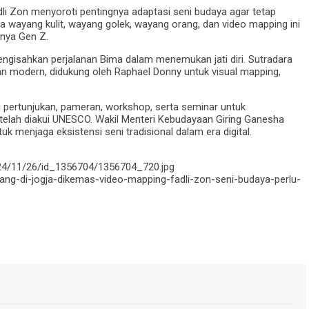
i Zon menyoroti pentingnya adaptasi seni budaya agar tetap
ara wayang kulit, wayang golek, wayang orang, dan video mapping ini
nya Gen Z.
ngisahkan perjalanan Bima dalam menemukan jati diri. Sutradara
 modern, didukung oleh Raphael Donny untuk visual mapping,
i pertunjukan, pameran, workshop, serta seminar untuk
elah diakui UNESCO. Wakil Menteri Kebudayaan Giring Ganesha
uk menjaga eksistensi seni tradisional dalam era digital.
024/11/26/id_1356704/1356704_720.jpg
ang-di-jogja-dikemas-video-mapping-fadli-zon-seni-budaya-perlu-