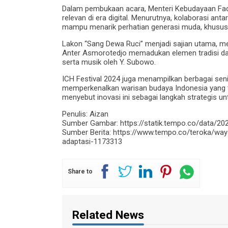
Dalam pembukaan acara, Menteri Kebudayaan Fadl
relevan di era digital. Menurutnya, kolaborasi ant
mampu menarik perhatian generasi muda, khusus
Lakon “Sang Dewa Ruci” menjadi sajian utama, me
Anter Asmorotedjo memadukan elemen tradisi dan
serta musik oleh Y. Subowo.
ICH Festival 2024 juga menampilkan berbagai sen
memperkenalkan warisan budaya Indonesia yang t
menyebut inovasi ini sebagai langkah strategis unt
Penulis: Aizan
Sumber Gambar: https://statik.tempo.co/data/2
Sumber Berita: https://www.tempo.co/teroka/way
adaptasi-1173313
Share to
Related News