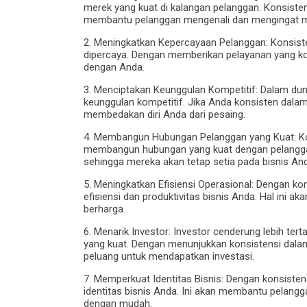
merek yang kuat di kalangan pelanggan. Konsistens
membantu pelanggan mengenali dan mengingat m
2. Meningkatkan Kepercayaan Pelanggan: Konsist
dipercaya. Dengan memberikan pelayanan yang ko
dengan Anda.
3. Menciptakan Keunggulan Kompetitif: Dalam dun
keunggulan kompetitif. Jika Anda konsisten dala
membedakan diri Anda dari pesaing.
4. Membangun Hubungan Pelanggan yang Kuat: K
membangun hubungan yang kuat dengan pelanggan
sehingga mereka akan tetap setia pada bisnis An
5. Meningkatkan Efisiensi Operasional: Dengan k
efisiensi dan produktivitas bisnis Anda. Hal i
berharga.
6. Menarik Investor: Investor cenderung lebih ter
yang kuat. Dengan menunjukkan konsistensi dala
peluang untuk mendapatkan investasi.
7. Memperkuat Identitas Bisnis: Dengan konsiste
identitas bisnis Anda. Ini akan membantu pelangg
dengan mudah.