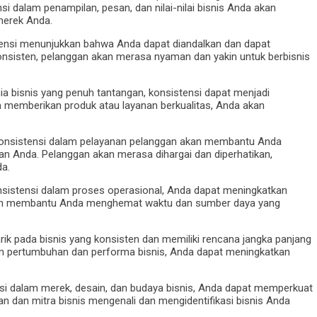
i dalam penampilan, pesan, dan nilai-nilai bisnis Anda akan
erek Anda.
ensi menunjukkan bahwa Anda dapat diandalkan dan dapat
nsisten, pelanggan akan merasa nyaman dan yakin untuk berbisnis
ia bisnis yang penuh tantangan, konsistensi dapat menjadi
m memberikan produk atau layanan berkualitas, Anda akan
onsistensi dalam pelayanan pelanggan akan membantu Anda
 Anda. Pelanggan akan merasa dihargai dan diperhatikan,
da.
onsistensi dalam proses operasional, Anda dapat meningkatkan
ni akan membantu Anda menghemat waktu dan sumber daya yang
tarik pada bisnis yang konsisten dan memiliki rencana jangka panjang
m pertumbuhan dan performa bisnis, Anda dapat meningkatkan
nsi dalam merek, desain, dan budaya bisnis, Anda dapat memperkuat
an dan mitra bisnis mengenali dan mengidentifikasi bisnis Anda