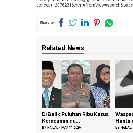
concept_20762316.htm#fromView=search&page=
Share to
Related News
Di Balik Puluhan Ribu Kasus
Waspada Penular
Keracunan da...
Hanta dari Tikus..
BY
NAILAL
•
MAY 11 2026
BY
NAILAL
•
MAY 09 2026