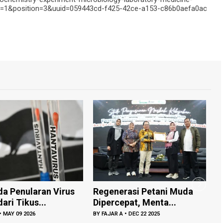
1&position=3&uuid=059443cd-f425-42ce-a153-c86b0aefa0ac
an Virus
Regenerasi Petani Muda
Gratis untuk
.
Dipercepat, Menta...
Tambah Bus 
BY
FAJAR A
•
DEC 22 2025
BY
FAJAR A
•
DEC 