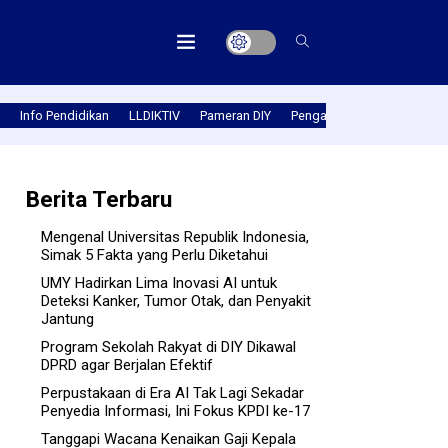
Info Pendidikan
LLDIKTIV
Pameran DIY
Pengabmas
Prestasi PT
Berita Terbaru
Mengenal Universitas Republik Indonesia,
Simak 5 Fakta yang Perlu Diketahui
UMY Hadirkan Lima Inovasi AI untuk
Deteksi Kanker, Tumor Otak, dan Penyakit
Jantung
Program Sekolah Rakyat di DIY Dikawal
DPRD agar Berjalan Efektif
Perpustakaan di Era AI Tak Lagi Sekadar
Penyedia Informasi, Ini Fokus KPDI ke-17
Tanggapi Wacana Kenaikan Gaji Kepala