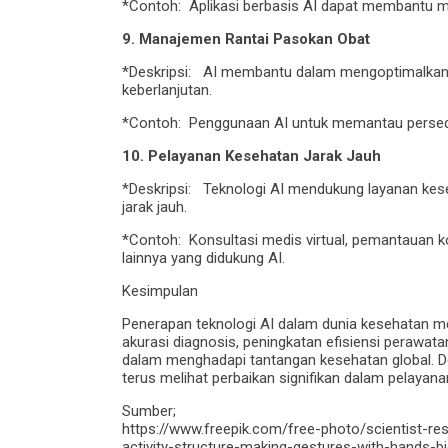
*Contoh: Aplikasi berbasis AI dapat membantu me
9. Manajemen Rantai Pasokan Obat
*Deskripsi: AI membantu dalam mengoptimalkan r
keberlanjutan.
*Contoh: Penggunaan AI untuk memantau persedi
10. Pelayanan Kesehatan Jarak Jauh
*Deskripsi: Teknologi AI mendukung layanan kes
jarak jauh.
*Contoh: Konsultasi medis virtual, pemantauan kon
lainnya yang didukung AI.
Kesimpulan
Penerapan teknologi AI dalam dunia kesehatan m
akurasi diagnosis, peningkatan efisiensi perawata
dalam menghadapi tantangan kesehatan global. De
terus melihat perbaikan signifikan dalam pelayan
Sumber;
https://www.freepik.com/free-photo/scientist-res
activity-structure-making-gestures-with-hands-b