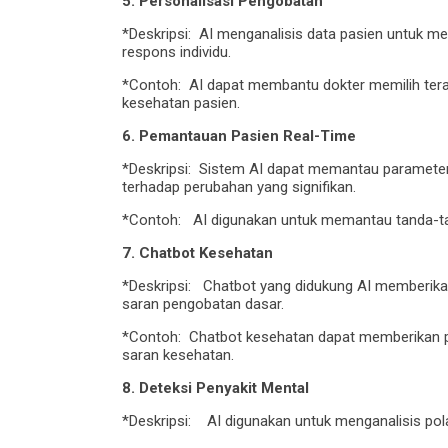
5. Personalisasi Pengobatan
*Deskripsi: AI menganalisis data pasien untuk 
respons individu.
*Contoh: AI dapat membantu dokter memilih terapi
kesehatan pasien.
6. Pemantauan Pasien Real-Time
*Deskripsi: Sistem AI dapat memantau parameter 
terhadap perubahan yang signifikan.
*Contoh: AI digunakan untuk memantau tanda-tanda
7. Chatbot Kesehatan
*Deskripsi: Chatbot yang didukung AI memberik
saran pengobatan dasar.
*Contoh: Chatbot kesehatan dapat memberikan
saran kesehatan.
8. Deteksi Penyakit Mental
*Deskripsi: AI digunakan untuk menganalisis po