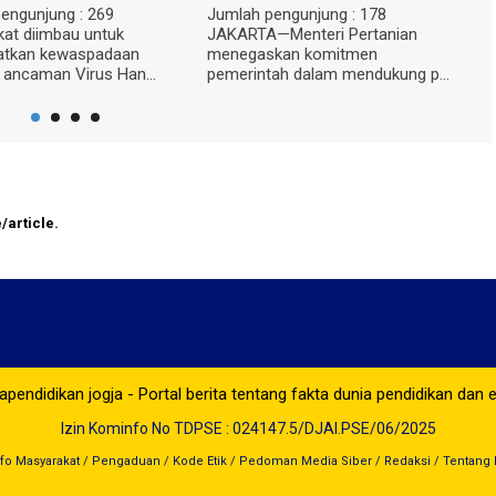
269
Jumlah pengunjung : 178
Jumlah pengun
ntuk
JAKARTA—Menteri Pertanian
—Pemerintah K
padaan
menegaskan komitmen
menerima tamb
us Han...
pemerintah dalam mendukung p...
sekolah...
/article.
pendidikan jogja - Portal berita tentang fakta dunia pendidikan dan 
Izin Kominfo No TDPSE : 024147.5/DJAI.PSE/06/2025
nfo Masyarakat
/
Pengaduan
/
Kode Etik
/
Pedoman Media Siber
/
Redaksi
/
Tentang