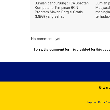
Jumlah pengunjung : 174 Sorotan
Jumlah pengunjung : 
Kompetensi Pimpinan BGN
Masyarakat diimbau u
Program Makan Bergizi Gratis
meningkatkan kewas
(MBG) yang seha...
terhadap ancaman Vir
No comments yet.
Sorry, the comment form is disabled for this page
© warta
Layanan Kami
/
I