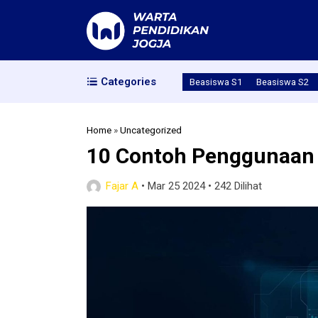
Categories
Beasiswa S1
Beasiswa S2
Home
»
Uncategorized
10 Contoh Penggunaan T
Fajar A
•
Mar 25 2024
•
242 Dilihat