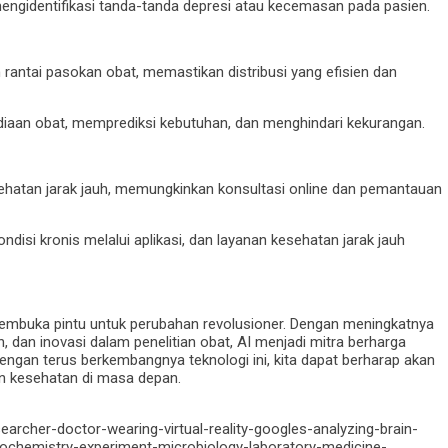
ngidentifikasi tanda-tanda depresi atau kecemasan pada pasien.
antai pasokan obat, memastikan distribusi yang efisien dan
aan obat, memprediksi kebutuhan, dan menghindari kekurangan.
ehatan jarak jauh, memungkinkan konsultasi online dan pemantauan
disi kronis melalui aplikasi, dan layanan kesehatan jarak jauh
embuka pintu untuk perubahan revolusioner. Dengan meningkatnya
n, dan inovasi dalam penelitian obat, AI menjadi mitra berharga
ngan terus berkembangnya teknologi ini, kita dapat berharap akan
an kesehatan di masa depan.
earcher-doctor-wearing-virtual-reality-googles-analyzing-brain-
iochemistry-experiment-microbiology-laboratory-medicine-