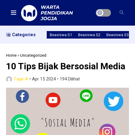
Categories
Beasiswa S1
Beasiswa S2
Beasiswa S3
Home
»
Uncategorized
10 Tips Bijak Bersosial Media
Fajar A
•
Apr 15 2024
•
194 Dilihat