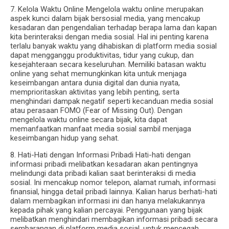
7. Kelola Waktu Online Mengelola waktu online merupakan
aspek kunci dalam bijak bersosial media, yang mencakup
kesadaran dan pengendalian terhadap berapa lama dan kapan
kita berinteraksi dengan media sosial. Hal ini penting karena
terlalu banyak waktu yang dihabiskan di platform media sosial
dapat mengganggu produktivitas, tidur yang cukup, dan
kesejahteraan secara keseluruhan. Memiliki batasan waktu
online yang sehat memungkinkan kita untuk menjaga
keseimbangan antara dunia digital dan dunia nyata,
memprioritaskan aktivitas yang lebih penting, serta
menghindari dampak negatif seperti kecanduan media sosial
atau perasaan FOMO (Fear of Missing Out). Dengan
mengelola waktu online secara bijak, kita dapat
memanfaatkan manfaat media sosial sambil menjaga
keseimbangan hidup yang sehat.
8. Hati-Hati dengan Informasi Pribadi Hati-hati dengan
informasi pribadi melibatkan kesadaran akan pentingnya
melindungi data pribadi kalian saat berinteraksi di media
sosial. Ini mencakup nomor telepon, alamat rumah, informasi
finansial, hingga detail pribadi lainnya. Kalian harus berhati-hati
dalam membagikan informasi ini dan hanya melakukannya
kepada pihak yang kalian percayai. Penggunaan yang bijak
melibatkan menghindari membagikan informasi pribadi secara
sembarangan di platform media sosial, untuk mencegah