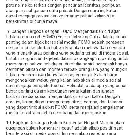
potensi risiko terkait dengan pencurian identitas, penipuan,
atau penyalahgunaan data pribadi. Dengan cara ini, kalian
dapat menjaga privasi dan keamanan pribadi kalian saat
beraktivitas di dunia maya.
9. Jangan Tergoda dengan FOMO Mengendalikan diri agar
tidak tergoda oleh FOMO (Fear of Missing Out) adalah prinsip
penting dalam bijak bersosial media. FOMO adalah perasaan
cemas atau ketakutan bahwa kita akan melewatkan sesuatu
yang menarik atau penting yang sedang terjadi di media sosial.
Untuk menghindari terjebak dalam perangkap ini, penting untuk
memahami bahwa kehidupan di media sosial seringkali hanya
cerminan pilihan dan momen terbaik orang lain, yang mungkin
tidak mencerminkan kenyataan sepenuhnya. Kalian harus
mengendalikan waktu yang kalian habiskan di media sosial
dan menjaga perspektif sehat. Fokuslah pada apa yang benar-
benar penting dalam kehidupan nyata kalian dan jangan
biarkan media sosial mengendalikan emosi kalian. Dengan
cara ini, kalian dapat mengurangi stres, cemas, dan tekanan
yang dapat timbul akibat FOMO, serta menjalani pengalaman
media sosial yang lebih seimbang dan memuaskan.
10. Bagikan Dukungan Bukan Komentar Negatif Memberikan
dukungan bukan komentar negatif adalah sikap positif saat
berinteraksi di media sosial. Ini mencakup respons yang