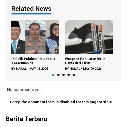
Related News
Ribu Kasus
Waspada Penularan Virus
Regenerasi Petani Muda
Hanta dari Tikus...
Dipercepat, Menta...
 2026
BY
NAILAL
•
MAY 09 2026
BY
FAJAR A
•
DEC 22 2025
No comments yet.
Sorry, the comment form is disabled for this page/article.
Berita Terbaru