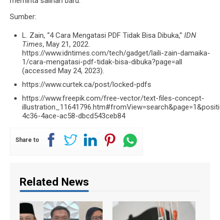
meminta salinan baru.
Sumber:
L. Zain, “4 Cara Mengatasi PDF Tidak Bisa Dibuka,”
IDN
Times
, May 21, 2022.
https://www.idntimes.com/tech/gadget/laili-zain-damaika-
1/cara-mengatasi-pdf-tidak-bisa-dibuka?page=all
(accessed May 24, 2023).
https://www.curtek.ca/post/locked-pdfs
https://www.freepik.com/free-vector/text-files-concept-
illustration_11641796.htm#fromView=search&page=1&posit
4c36-4ace-ac58-dbcd543ceb84
Share to
Related News