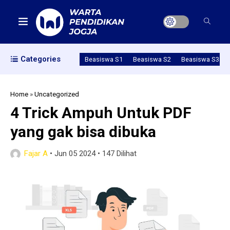
Categories
Beasiswa S1
Beasiswa S2
Beasiswa S3
Home
»
Uncategorized
4 Trick Ampuh Untuk PDF
yang gak bisa dibuka
Fajar A
•
Jun 05 2024
•
147 Dilihat