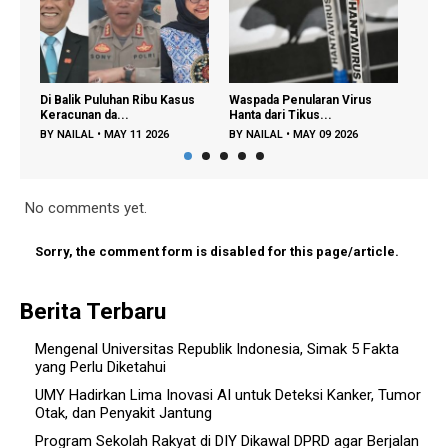
Di Balik Puluhan Ribu Kasus
Waspada Penularan Virus
Rege
Keracunan da...
Hanta dari Tikus...
Diper
BY
NAILAL
•
MAY 11 2026
BY
NAILAL
•
MAY 09 2026
BY
FA
No comments yet.
Sorry, the comment form is disabled for this page/article.
Berita Terbaru
Mengenal Universitas Republik Indonesia, Simak 5 Fakta
yang Perlu Diketahui
UMY Hadirkan Lima Inovasi AI untuk Deteksi Kanker, Tumor
Otak, dan Penyakit Jantung
Program Sekolah Rakyat di DIY Dikawal DPRD agar Berjalan